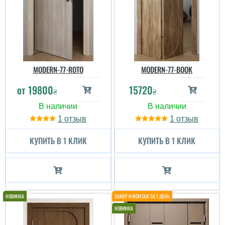
MODERN-77-ROTO
MODERN-77-BOOK
от
19800
15720
₴
₴
1
1