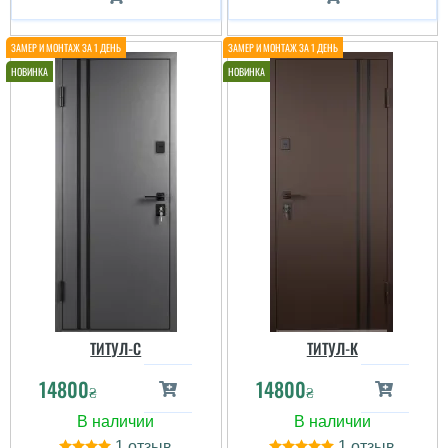
ТИТУЛ-C
ТИТУЛ-К
14800
14800
₴
₴
1
1