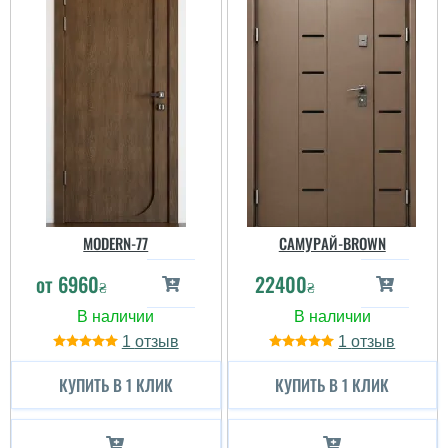
MODERN-77
САМУРАЙ-BROWN
от
6960
22400
₴
₴
1
1