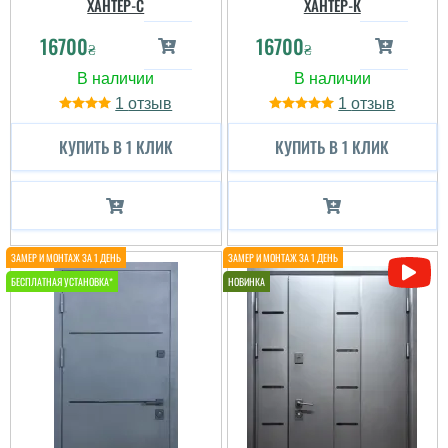
ХАНТЕР-С
ХАНТЕР-К
16700
16700
₴
₴
1
1