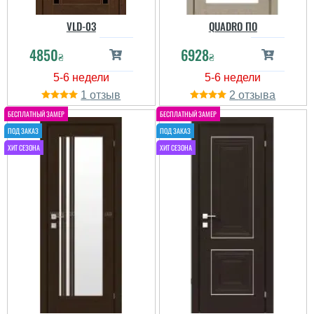
VLD-03
QUADRO ПО
4850
6928
читати всі відгуки
₴
₴
1
2