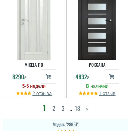
MIKELA ПО
РОКСАНА
8290
4832
₴
₴
2
1
1
2
3
...
18
>
Модель "28957"