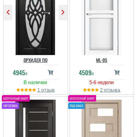
ОРХИДЕЯ ПО
ML-05
4945
4509
₴
₴
1
2