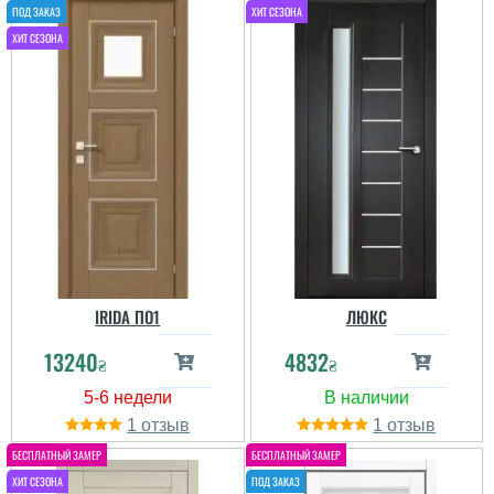
IRIDA ПО1
ЛЮКС
13240
4832
₴
₴
1
1