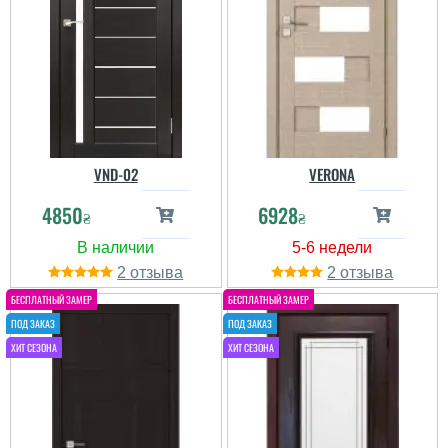
Пётр
VND-02
VERONA
Пользователь не
4850
6928
оставил комментариев
₴
₴
2
2