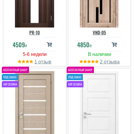
PR-10
VND-05
4509
4850
₴
₴
1
2
Юлия
Пользователь не
оставил комментариев