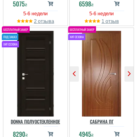
5075
6598
читати всі відгуки
₴
₴
2
1
DONNA ПОЛУОСТЕКЛЕННОЕ
САБРИНА ПГ
8290
4945
₴
₴