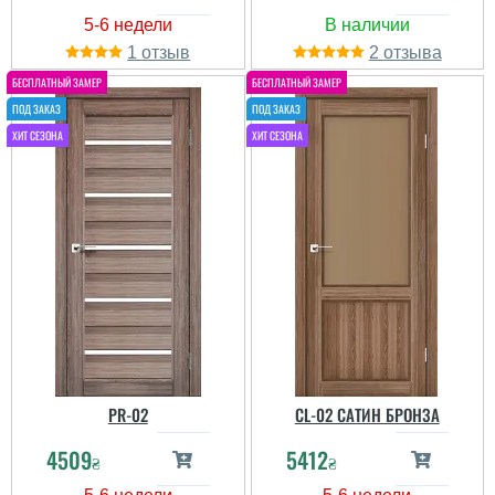
1
2
Наталья
PR-02
CL-02 САТИН БРОНЗА
4509
5412
читати всі відгуки
₴
₴