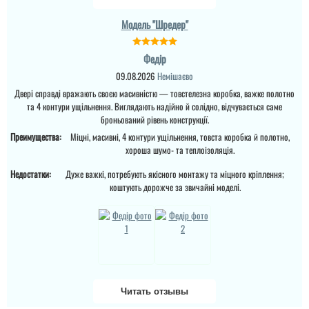
Модель "Шредер"
Ярік
Іван
Федір
Двері потрібні були
недорогі, але біль менш,
09.08.2026
Немішаєво
то в принципі двері и
Дякую за реакцію! Двері
Двері справді вражають своєю масивністю — товстелезна коробка, важке полотно
задоволений я
відремонтовані. Думаю
встановили доволі
моя проблема була
та 4 контури ущільнення. Виглядають надійно й солідно, відчувається саме
швидко, взагалі все
виключенням.
броньований рівень конструкції.
замовлення пройшло
доволі швидко. ...
Преимущества:
Міцні, масивні, 4 контури ущільнення, товста коробка й полотно,
хороша шумо- та теплоізоляція.
читати всі відгуки
читати всі відгуки
Недостатки:
Дуже важкі, потребують якісного монтажу та міцного кріплення;
коштують дорожче за звичайні моделі.
Натали
Сегодня установили нам
дверь на улицу. Все
четко, сказали будут в
13 часов, были вовремя.
Заказали дверь в
пятницу, а в
понедельник уже стоит.
Читать отзывы
Двери Либиберта. Пока
все отлично, но зима