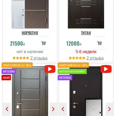
с врезной,что не может
обуслуживанием по
не радовать)) Как себя
гарантии, спасибо!
покажут дальше эти
двери,покажет
время,переждём зиму и
ответим. С...
читати всі відгуки
читати всі відгуки
НОРВЕГИЯ
ТИТАН
21500
12000
₴
₴
2
2