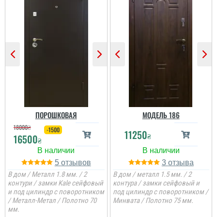
ок і оперативно...
читати всі відгуки
ПОРОШКОВАЯ
МОДЕЛЬ 186
18000
₴
-1500
11250
₴
16500
₴
5
3
Андрій
В дом / Металл 1.8 мм. / 2
В дом / металл 1.5 мм. / 2
контури / замки Kale сейфовый
контура / замки сейфовый и
Все добре, встановили і
и под цилиндр с поворотником
под цилиндр с поворотником /
заклали зверху проєм і
Паша
витяжку ми встановили,
/ Металл-Метал / Полотно 70
Минвата / Полотно 75 мм.
Ольга
типу вентиляції, двері за
мм.
свої гроші наче норма,