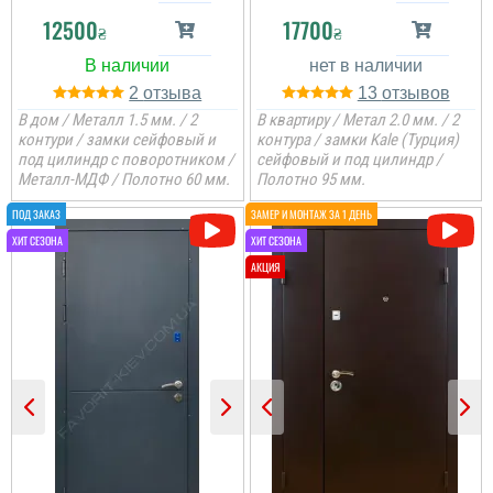
12500
17700
₴
₴
2
13
В дом / Металл 1.5 мм. / 2
В квартиру / Метал 2.0 мм. / 2
контури / замки сейфовый и
контура / замки Kale (Турция)
под цилиндр с поворотником /
сейфовый и под цилиндр /
Металл-МДФ / Полотно 60 мм.
Полотно 95 мм.