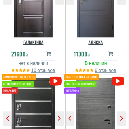
покриття порошкове
якісне, замки два
звичайних ...
читати всі відгуки
ГАЛАКТИКА
АЛЯСКА
21600
11300
₴
₴
Наталія
Устанавливали дверь в
10
6
подъезде после пожара.
Все отлично! от замеров
до установки, 2 дня. Все
понравилось. Качество
дверей отличное. Свою
функцию выполняют....
читати всі відгуки