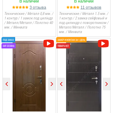
3
11
Технические / Металл 0,8 мм. /
Технические / Металл 1.5 мм. /
1 контур / 1 замок под циліндр
1 контур / 2 замка сейфовый и
/ Металл/Металл / Полотно 40
под цилиндр с поворотником /
мм. / Минвата
Металл/Металл / Полотно 75
мм. / Минвата