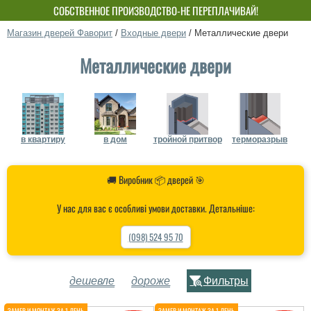
СОБСТВЕННОЕ ПРОИЗВОДСТВО-НЕ ПЕРЕПЛАЧИВАЙ!
Магазин дверей Фаворит
/
Входные двери
/
Металлические двери
Металлические двери
в квартиру
в дом
тройной притвор
терморазрыв
🚚 Виробник 📦 дверей 🎯
У нас для вас є особливі умови доставки. Детальніше:
(098) 524 95 70
дешевле
дороже
Фильтры