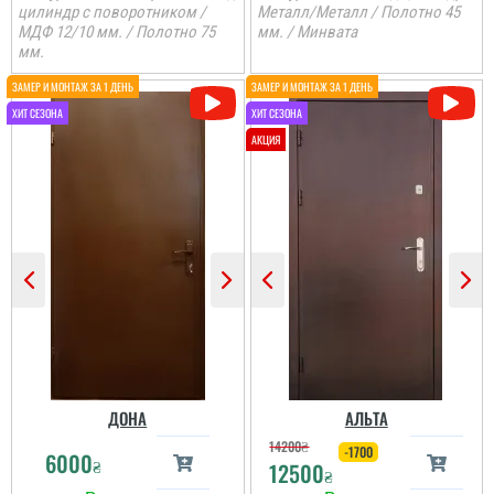
цилиндр с поворотником /
Металл/Металл / Полотно 45
МДФ 12/10 мм. / Полотно 75
мм. / Минвата
мм.
ДОНА
АЛЬТА
14200
₴
-1700
6000
₴
12500
₴