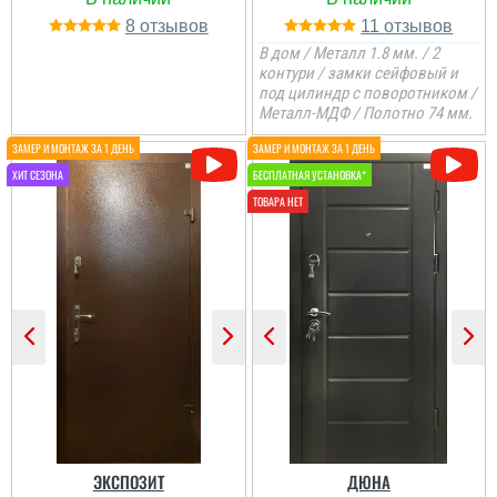
8
11
В дом / Металл 1.8 мм. / 2
контури / замки сейфовый и
под цилиндр с поворотником /
Металл-МДФ / Полотно 74 мм.
Володимир
Надійний та довговічний
вибір для вхідних
дверей у будинок. Не
бояться сонця і можуть
деякий час постояти без
козирька...
читати всі відгуки
ЭКСПОЗИТ
ДЮНА