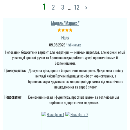
замка , сейфовый и под
нет)))). Ребята молодцы,
1
2
3
...
12
>
цилиндр. Отдельное
Александр, Дмитрий и
Хороший вариант для
спасибо мастерам,
Антон! отдельнле
квартиры за вменяемые
установили быстро и
спасибо Александру!
деньги, если смотреть
качественно, работа
Приветливые и
Людмила
Модель "Мароко "
по рынку. Самое
супер. ...
пунктуальные.
главное: 1. двери имеют
Несколько ра...
Вхідні двері зовні темні
два контура уплотнения
а внутрі ідуть білі, те що
2. двери имеют металл
читати всі відгуки
Неля
я шукала і щоб
читати всі відгуки
1,5 мм за такие деньги
вписатись в свій
09.08.2026
Чубинське
просто шикарно. 3.
бюджет, заклинила
двери им...
Непоганий бюджетний варіант для квартири — мінімум переплат, але корисні опції
сердцеіина бал через
декілька днів, але мене
у вигляді кращої ручки та броненакладки роблять двері практичнішими й
читати всі відгуки
попереджали, що це
безпечнішими.
тимчасова на момент
ремонту, на сл...
Преимущества:
Доступна ціна, просте й практичне оснащення. Додаткова опція у
вигляді якісної ручки підвищує комфорт користування, а
броненакладка додатково захищає циліндр замка від механічного
читати всі відгуки
пошкодження та спроб злому.
Недостатки:
Економний метал і фурнітура, простіша шумо- та теплоізоляція
порівняно з дорожчими моделями.