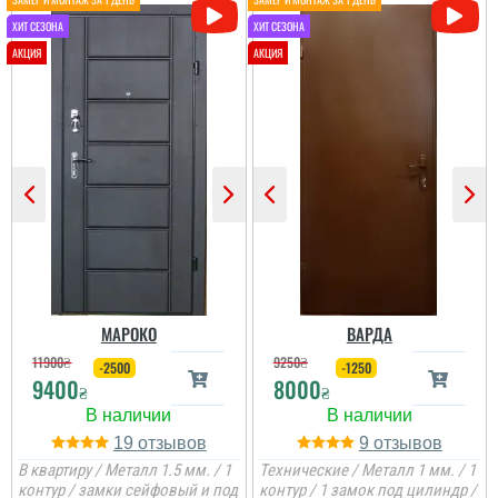
МАРОКО
ВАРДА
11900
₴
9250
₴
-2500
-1250
9400
8000
₴
₴
19
9
В квартиру / Металл 1.5 мм. / 1
Технические / Металл 1 мм. / 1
контур / замки сейфовый и под
контур / 1 замок под цилиндр /