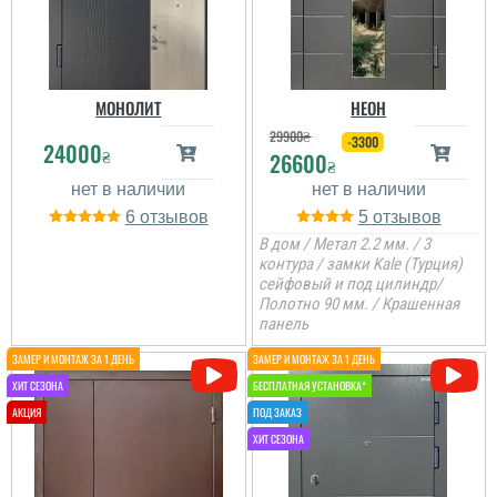
читати всі відгуки
читати всі відгуки
МОНОЛИТ
НЕОН
29900
₴
-3300
24000
₴
26600
₴
6
5
В дом / Метал 2.2 мм. / 3
контура / замки Kale (Турция)
сейфовый и под цилиндр/
Полотно 90 мм. / Крашенная
панель
Вікторія
Неймовірно професійно
працюють.Двери і
економ класу
виглядають дороще .
Швидко,якісно ,зробили