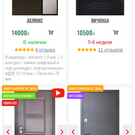
ДЕЛЮКС
ВИЧЕНЦА
14000
10500
₴
₴
Валерій
4
11
Варіант як для хоз
приміщення підійде,
В квартиру / металл 1.5 мм. / 2
замовляв з
контура / замки сейфовый и
встановленням під
под цилиндр с поворотником /
ключ.
МДФ 12/10 мм. / Полотно 75
мм.
читати всі відгуки
Андрій
Двері чудові, тим паче,
що це для літньої кухні,
виглядають непогано,