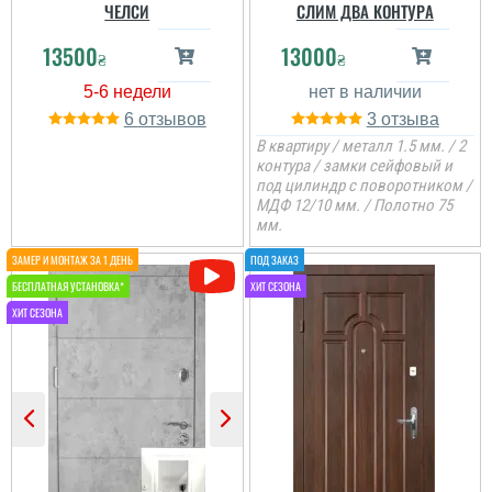
ЧЕЛСИ
СЛИМ ДВА КОНТУРА
13500
13000
₴
₴
6
3
В квартиру / металл 1.5 мм. / 2
контура / замки сейфовый и
под цилиндр с поворотником /
МДФ 12/10 мм. / Полотно 75
мм.
Неля