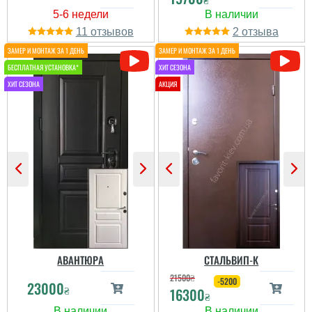
привезли інші двері в
повній комплектації,
замінили та встановили.
11
2
Всі моменти
врегулювали. Рез...
читати всі відгуки
Анатолий
Покупал эту дверь в
конце 2020 года,
хорошая дверь, всё
понравилось,
рекомендую цена
качество! Конечно же
цена была намного ниже
чем сейчас!...
читати всі відгуки
АВАНТЮРА
СТАЛЬВИП-К
21500
₴
-5200
23000
₴
16300
₴