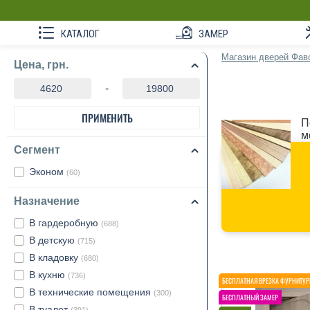
КАТАЛОГ
ЗАМЕР
Магазин дверей Фав
Цена, грн.
-
ПРИМЕНИТЬ
П
м
Сегмент
Эконом
(60)
Назначение
В гардеробную
(688)
В детскую
(715)
В кладовку
(680)
В кухню
(736)
В технические помещения
(300)
В туалет