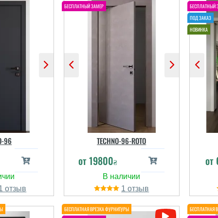
O-96
TECHNO-96-ROTO
от
19800
от
₴
1
1