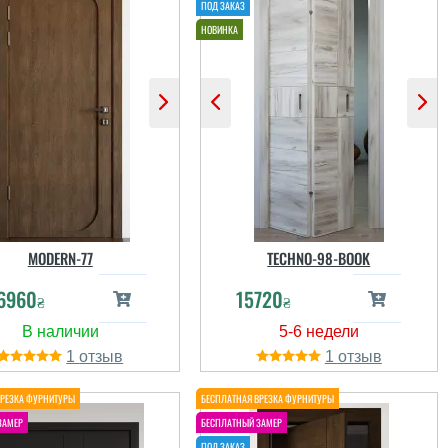
MODERN-77
TECHNO-98-BOOK
6960
15720
₴
₴
1
1