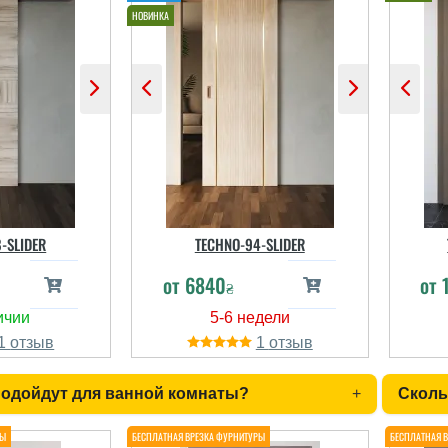
-SLIDER
TECHNO-94-SLIDER
от
6840
от
₴
1
1
подойдут для ванной комнаты?
+
Сколь