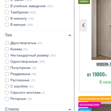
(391)
В учебные заведения
(351)
Тамбурная
(600)
В комнату
(742)
В ванную
(391)
Тип
Двухстворчатые
(54)
Книжка
(51)
Нестандартный размер
(502)
Одностворчатые
(430)
MODERN-7
Полуторные
(56)
от
19800
Раздвижные
₴
(99)
Распашные
(74)
С коробом
(91)
Скрытого монтажа
(6)
Роторные
(50)
Стекло