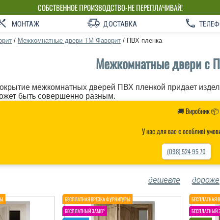
СОБСТВЕННОЕ ПРОИЗВОДСТВО-НЕ ПЕРЕПЛАЧИВАЙ!
МОНТАЖ
ДОСТАВКА
ТЕЛЕФ
орит
/
Межкомнатные двери ТМ Фаворит
/
ПВХ пленка
Межкомнатные двери с П
окрытие межкомнатных дверей ПВХ пленкой придает изделию
ожет быть совершенно разным.
🚚 Виробник 📦
У нас для вас є особливі умов
(098) 524 95 70
дешевле
дороже