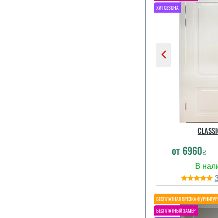
CLASSI
от
6960
₴
Двері потр
виконати так
займали міні
дуже вий
краси