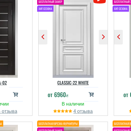
A-02
CLASSIC-22 WHITE
от
6960
от
₴
К
4
4
п
дв