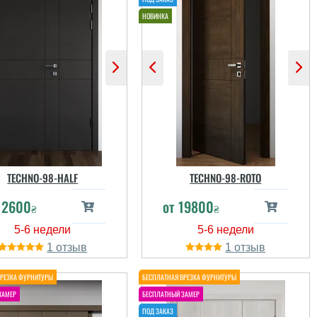
TECHNO-98-HALF
TECHNO-98-ROTO
12600
от
19800
₴
₴
1
1