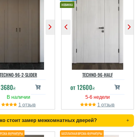
TECHNO-96-2-SLIDER
TECHNO-96-HALF
13680
от
12600
₴
₴
1
1
ко стоит замер межкомнатных дверей?
+