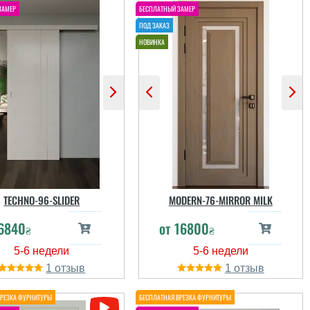
TECHNO-96-SLIDER
MODERN-76-MIRROR MILK
6840
от
16800
₴
₴
1
1