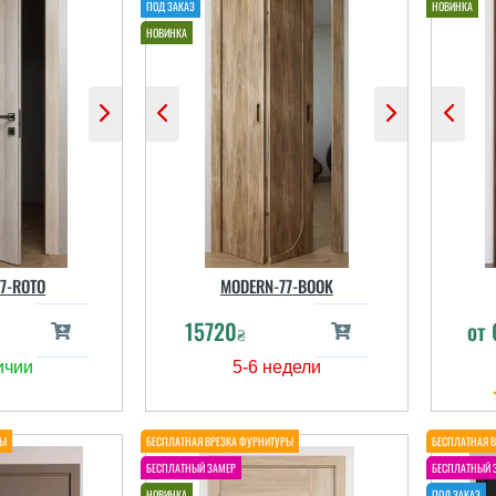
7-ROTO
MODERN-77-BOOK
15720
от
₴