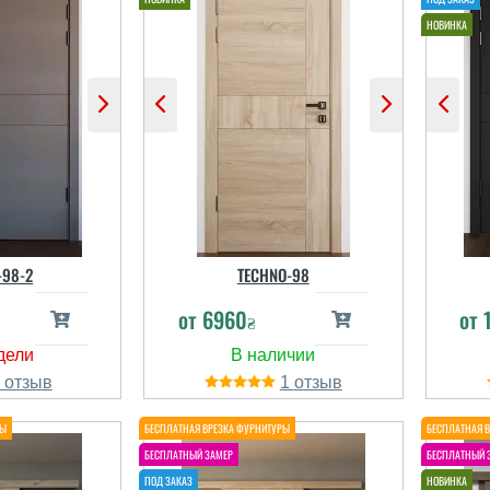
-98-2
TECHNO-98
от
6960
от
₴
1
1