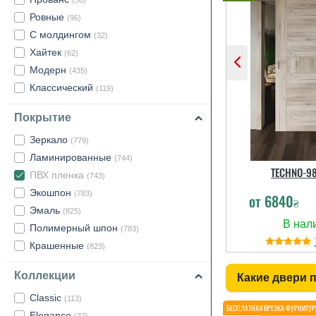
(56)
Ровные
(96)
С молдингом
(32)
Хайтек
(62)
Модерн
(435)
Классический
(119)
Покрытие
Зеркало
(779)
Ламинированные
(744)
TECHNO-98
ПВХ пленка
(743)
Экошпон
(783)
от
6840
₴
Эмаль
(825)
Полимерный шпон
(783)
Крашенные
(823)
Коллекции
Какие двери 
Classic
(113)
Elegance