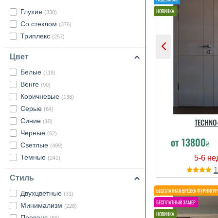
Глухие
(330)
Со стеклом
(376)
Триплекс
(257)
Цвет
Белые
(118)
Венге
(90)
Коричневые
(138)
Серые
(64)
Синие
TECHNO
(10)
Черные
(62)
от
13800
₴
Светлые
(499)
Темные
(241)
Стиль
Двухцветные
(31)
Минимализм
(228)
Прованс