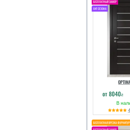
OPTIM
от
8040
₴