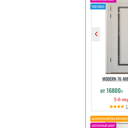
MODERN-76-MI
от
16800
₴
Двері ві
збільшують
непогані по 
трохи дор