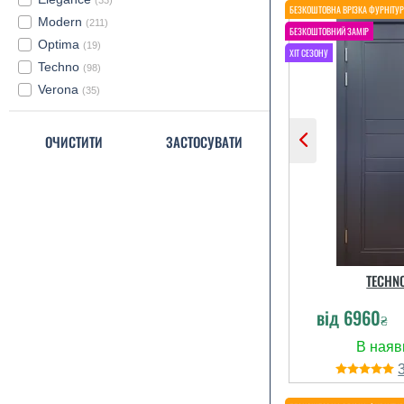
(33)
Modern
(211)
Optima
(19)
Techno
(98)
Verona
(35)
ОЧИСТИТИ
ЗАСТОСУВАТИ
TECHN
від
6960
₴