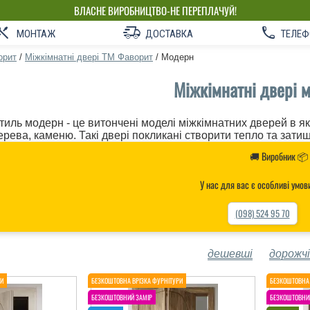
ВЛАСНЕ ВИРОБНИЦТВО-НЕ ПЕРЕПЛАЧУЙ!
МОНТАЖ
ДОСТАВКА
ТЕЛЕФ
орит
/
Міжкімнатні двері ТМ Фаворит
/
Модерн
Міжкімнатні двері 
тиль модерн - це витончені моделі міжкімнатних дверей в як
ерева, каменю. Такі двері покликані створити тепло та затиш
🚚 Виробник 📦
У нас для вас є особливі умов
(098) 524 95 70
дешевші
дорожчі