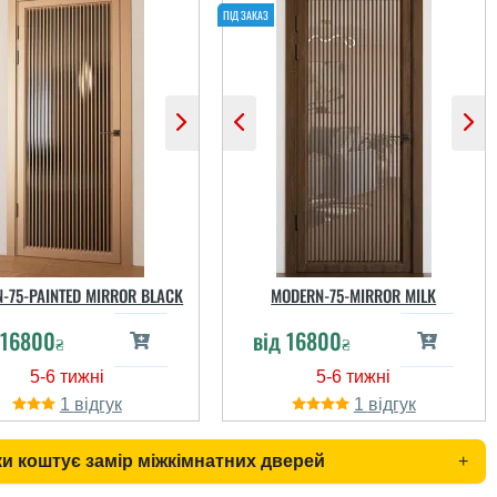
-75-PAINTED MIRROR BLACK
MODERN-75-MIRROR MILK
16800
від
16800
₴
₴
1
1
ки коштує замір міжкімнатних дверей
+