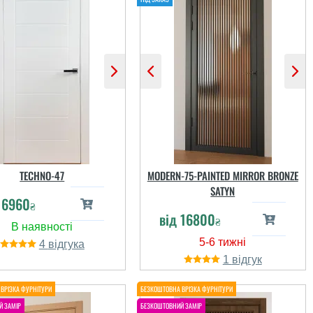
TECHNO-47
MODERN-75-PAINTED MIRROR BRONZE
SATYN
д
6960
₴
від
16800
₴
4
1