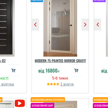
A-02
MODERN-75-PAINTED MIRROR GRAFIT
від
16800
ві
₴
4
1