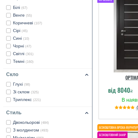
Білі
(67)
Венге
(55)
Коричневі
(107)
Сірі
(45)
Сині
(10)
Чорні
(47)
Світлі
(301)
Темні
(160)
Скло
OPTIM
Глухі
(98)
від
8040
₴
Зі склом
(325)
Триплекс
(221)
Стиль
Двокольорові
(484)
З молдингом
(493)
Мінімалізм