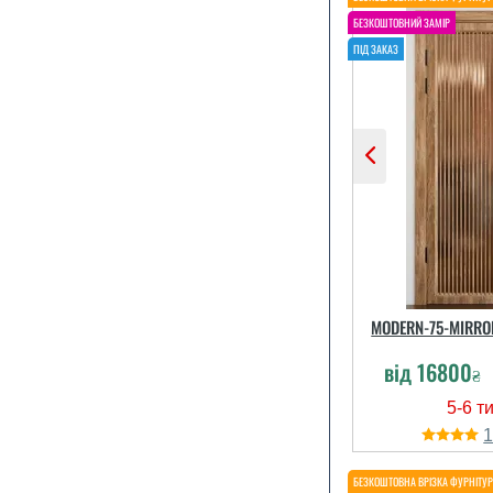
MODERN-75-MIRRO
від
16800
₴