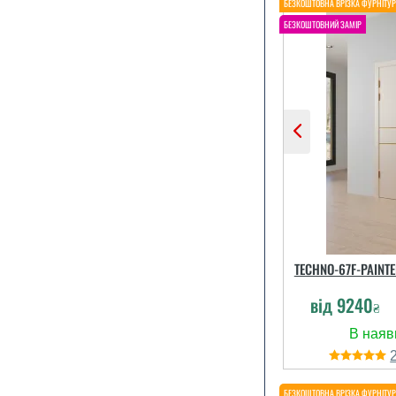
TECHNO-67F-PAINT
від
9240
₴