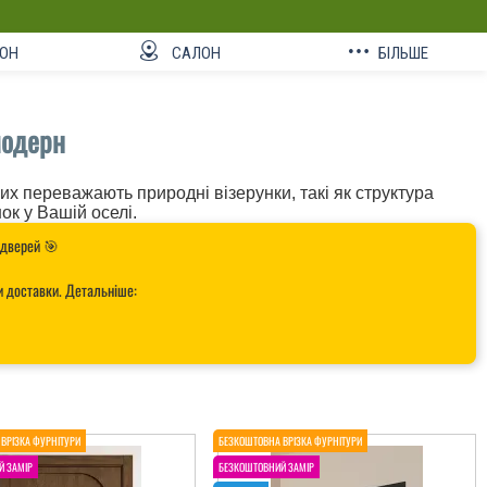
ОН
САЛОН
БІЛЬШЕ
модерн
их переважають природні візерунки, такі як структура
ок у Вашій оселі.
 дверей 🎯
и доставки. Детальніше: