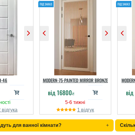
O-46
MODERN-75-PAINTED MIRROR BRONZE
MODERN
від
16800
від
₴
2
1
ійдуть для ванної кімнати?
+
Скіль