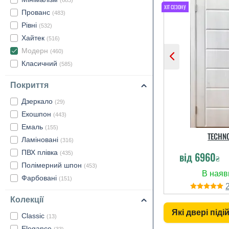
(683)
Прованс
(483)
Рівні
(532)
Хайтек
(516)
Модерн
(460)
Класичний
(585)
Покриття
Дзеркало
(29)
Екошпон
(443)
Емаль
(155)
TECHN
Ламіновані
(316)
ПВХ плівка
від
6960
(435)
₴
Полімерний шпон
(453)
Фарбовані
(151)
Колекції
Які двері під
Classic
(13)
Elegance