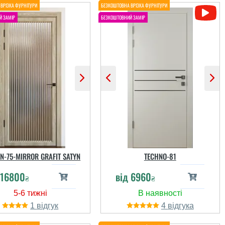
N-75-MIRROR GRAFIT SATYN
TECHNO-81
16800
від
6960
₴
₴
1
4
Роман