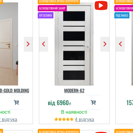
ED-GOLD MOLDING
MODERN-62
К
від
6960
15
₴
Саша
п
2
4
дв
Добротное полотно,
вроде неплохого