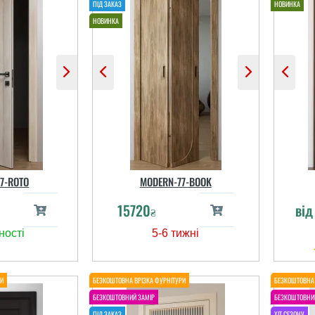
7-ROTO
MODERN-77-BOOK
15720
ві
₴