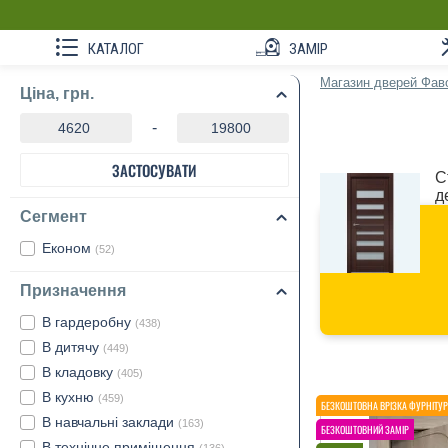
КАТАЛОГ
ЗАМІР
Магазин дверей Фав
Ціна, грн.
-
ЗАСТОСУВАТИ
С
д
Сегмент
Економ
(52)
Призначення
В гардеробну
(438)
В дитячу
(449)
В кладовку
(405)
В кухню
(459)
В навчальні заклади
(163)
В технічне приміщення