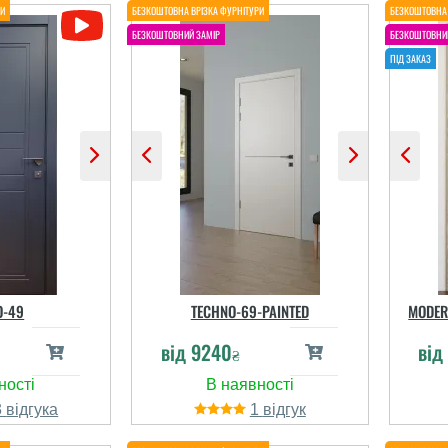
O-49
TECHNO-69-PAINTED
MODER
від
9240
від
₴
3
1