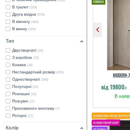
(136)
В туалет
(324)
Друга вхідна
(374)
В кімнату
(460)
В ванну
(324)
Тип
Двустворчаті
(16)
З коробом
(70)
Книжка
(28)
Нестандартний розмір
(370)
MODERN-7
Одностворчаті
(349)
від
19800
Полуторні
₴
(20)
Розпашні
(19)
Розсувні
(27)
Прихованого монтажу
(7)
Роторні
(17)
Колір