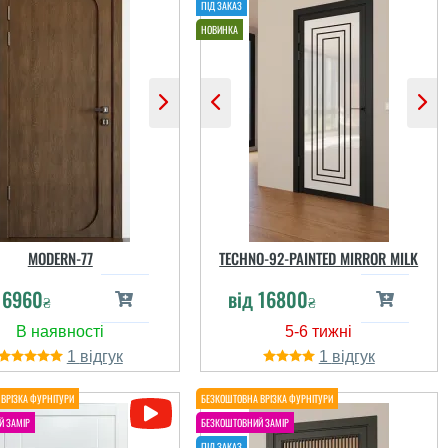
MODERN-77
TECHNO-92-PAINTED MIRROR MILK
д
6960
від
16800
₴
₴
1
1