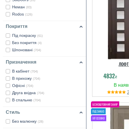
(20)
Неман
(83)
Rodos
(126)
Покриття
Під покраску
(61)
Без покриття
(4)
Шпоновані
(704)
Призначення
ЛОФТ
В кабінет
(704)
4832
₴
В прихожу
(704)
Офісні
(704)
Друга вхідна
(704)
В спальню
(704)
Стиль
Без малюнку
(28)