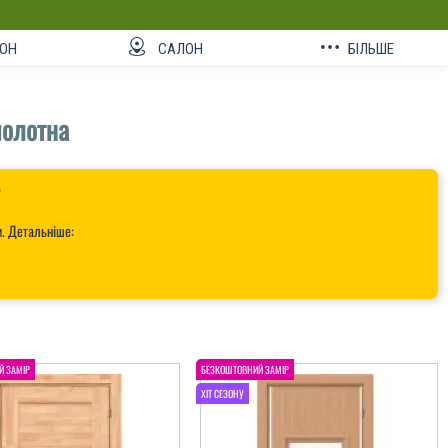
ОН
САЛОН
БІЛЬШЕ
полотна

и. Детальніше: