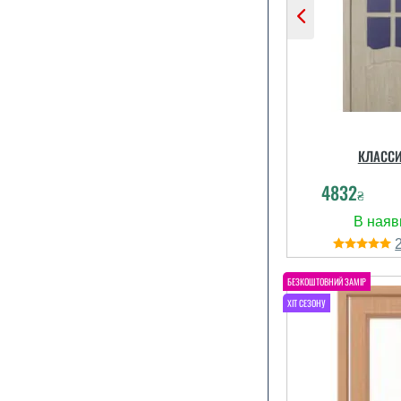
КЛАССИ
4832
₴