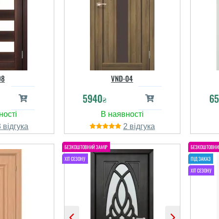
08
VND-04
5940
65
₴
3
2