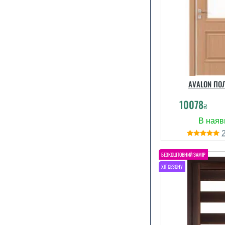
AVALON ПО
читати вс
10078
₴