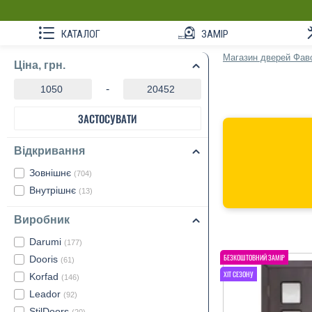
КАТАЛОГ
ЗАМІР
Магазин дверей Фав
Ціна, грн.
-
ЗАСТОСУВАТИ
Відкривання
Зовнішнє
(704)
Внутрішнє
(13)
Виробник
Darumi
(177)
Dooris
(61)
Korfad
(146)
Leador
(92)
StilDoors