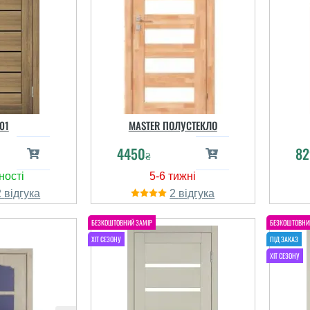
01
MASTER ПОЛУСТЕКЛО
4450
82
₴
2
2