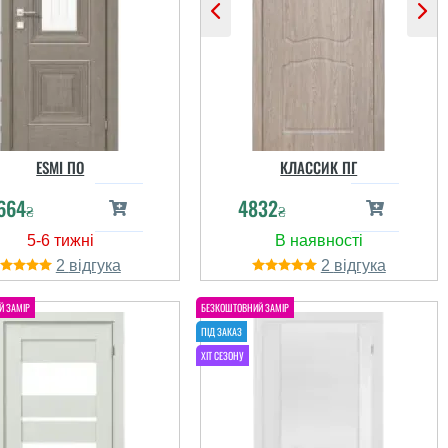
ESMI ПО
КЛАССИК ПГ
664
4832
₴
₴
2
2