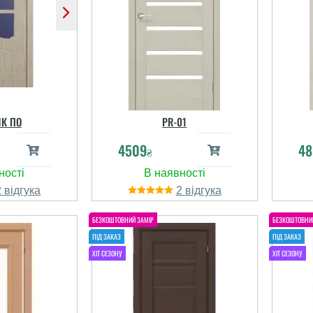
К ПО
PR-01
4509
48
₴
2
2