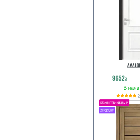
AVALO
9652
₴