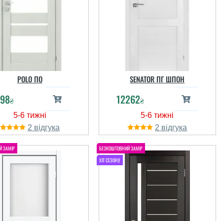
Наталья
POLO ПО
SENATOR ПГ ШПОН
читати всі відгуки
98
12262
₴
₴
2
2