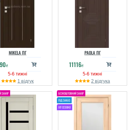
MIKELA ПГ
PAOLA ПГ
90
11116
₴
₴
1
2