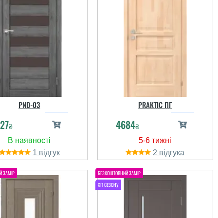
PND-03
PRAKTIC ПГ
27
4684
₴
₴
1
2