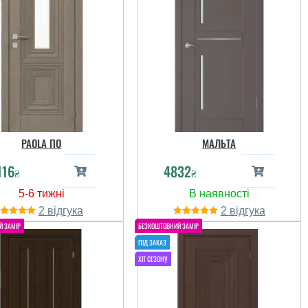
PAOLA ПО
МАЛЬТА
116
4832
₴
₴
2
2