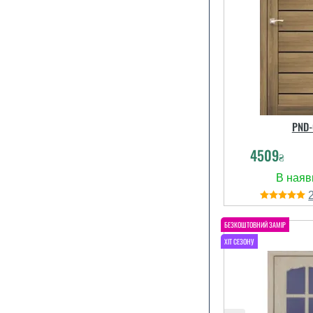
PND-
4509
₴