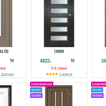
KA ПО
ГАММА
4832
34
₴
2
1