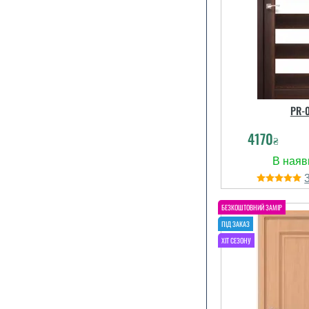
PR-
4170
₴