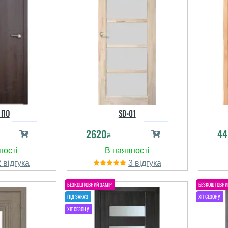
 ПО
SD-01
2620
44
₴
2
3