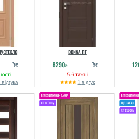
Игорь
ЛУСТЕКЛО
DONNA ПГ
і відгуки
8290
12
₴
2
1