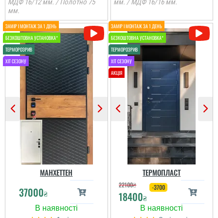
МДФ 16/12 мм. / Полотно 75
мм. / МДФ 16/16 мм.
мм.
МАНХЕТТЕН
ТЕРМОПЛАСТ
22100
₴
-3700
37000
₴
18400
₴