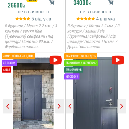
34000
₴
26600
₴
5
4
В будинок / Метал 2.2 мм. / 3
В будинок / Метал 2.2 мм. / 3
контури / замки Kale
контури / замки Kale
(Туреччина) сейфовий і під
(Туреччина) сейфовий і під
циліндр/ Полотно 90 мм. /
циліндр/ Полотно 110 мм. /
Фарбована панель
Дерев`яна панель
Геннадий
Очень доволен
дверьми, качеством
сборки, изготовлением и
внешним видом,
утеплённые с отличным
надёжным улпрытием,
хороший метал и замки
и есть терморазрыв....