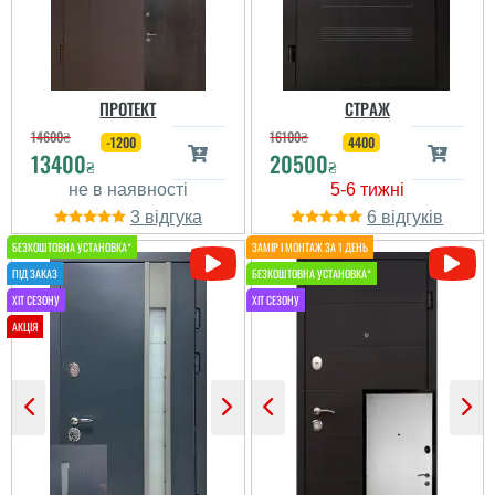
ПРОТЕКТ
СТРАЖ
14600
₴
16100
₴
-1200
4400
13400
20500
₴
₴
Анна
Вікторія
За одну зиму на дверях
3
6
утворилась корозія. І це
Мене дуже захопив
при тому, що зима була
дизайн дверей та колір,
тепла. Купували саме
я ніде не бачила такого
цей варіант за порадою
виконання, чоловіку
майстрів з цього
сподобалась міцна
магазину. Продавець
конструкція коробу та
вже майже два тижні не
полотна, товстелезна та
реагує на звернення,
важка. Широкий
ар...
можливості замовлення
дверей під се...
читати всі відгуки
Світлана
Повезло отримати
останні двері, бо кажуть