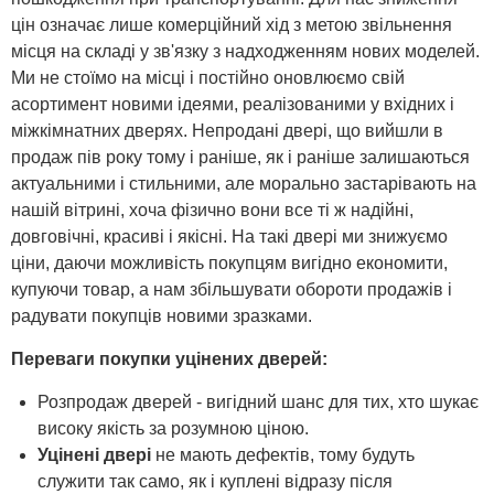
цін означає лише комерційний хід з метою звільнення
місця на складі у зв'язку з надходженням нових моделей.
Ми не стоїмо на місці і постійно оновлюємо свій
асортимент новими ідеями, реалізованими у вхідних і
міжкімнатних дверях. Непродані двері, що вийшли в
продаж пів року тому і раніше, як і раніше залишаються
актуальними і стильними, але морально застарівають на
нашій вітрині, хоча фізично вони все ті ж надійні,
довговічні, красиві і якісні. На такі двері ми знижуємо
ціни, даючи можливість покупцям вигідно економити,
купуючи товар, а нам збільшувати обороти продажів і
радувати покупців новими зразками.
Переваги покупки уцінених дверей:
Розпродаж дверей - вигідний шанс для тих, хто шукає
високу якість за розумною ціною.
Уцінені двері
не мають дефектів, тому будуть
служити так само, як і куплені відразу після