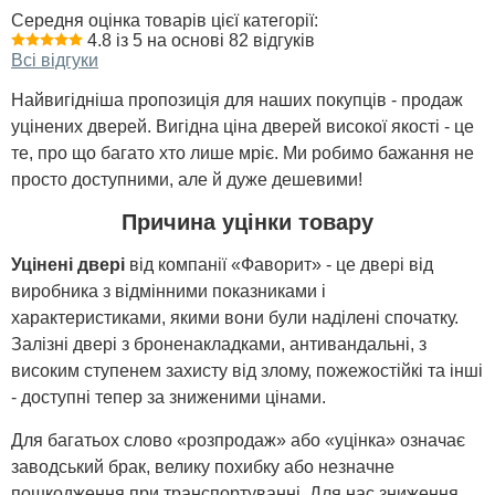
Олександр
...
день, швидко....
Середня оцінка товарів цієї категорії:
4.8 із 5 на основі 82 відгуків
Хороши та надійний
Всі відгуки
читати всі відгуки
читати всі відгуки
варіант для частного
будинку, я дуже
Найвигідніша пропозиція для наших покупців - продаж
задоволений дверима,
установка була на
уцінених дверей. Вигідна ціна дверей високої якості - це
закладні металеві
пластини і дуже
те, про що багато хто лише мріє. Ми робимо бажання не
грамотна. ...
просто доступними, але й дуже дешевими!
Причина уцінки товару
читати всі відгуки
Уцінені двері
від компанії «Фаворит» - це двері від
виробника з відмінними показниками і
характеристиками, якими вони були наділені спочатку.
Залізні двері з броненакладками, антивандальні, з
високим ступенем захисту від злому, пожежостійкі та інші
- доступні тепер за зниженими цінами.
Для багатьох слово «розпродаж» або «уцінка» означає
заводський брак, велику похибку або незначне
пошкодження при транспортуванні. Для нас зниження