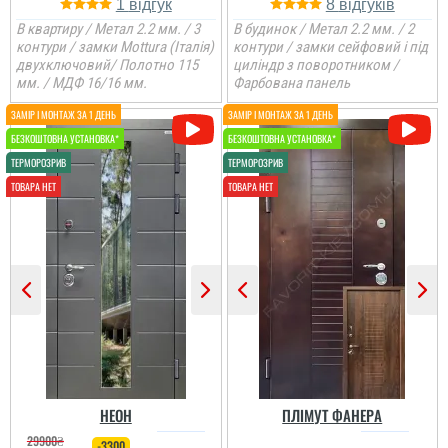
1
8
В квартиру / Метал 2.2 мм. / 3
В будинок / Метал 2.2 мм. / 2
контури / замки Mottura (Італія)
контури / замки сейфовий і під
двухключовий/ Полотно 115
циліндр з поворотником /
мм. / МДФ 16/16 мм.
Фарбована панель
НЕОН
ПЛІМУТ ФАНЕРА
29900
₴
-3300