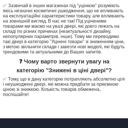
✅ Зазвичай в інших магазинах під "уцінкою" розуміють
якісь незначні косметичні ушкодження, що не впливають
на експлуатаційні характеристики товару, але впливають
на зовнішній вигляд. В нас не так! Під уціненими
товарами ми маємо на увазі двері, які довго лежать на
складі по різних причинах (неактуальності дизайну,
непопулярних параметрів, інше). Тому ми переводимо
такі двері в категорію "Уцінені товари" зі зниженням ціни,
з метою звільнити склади і завезти нові моделі, які будуть
трендовими та актуальними до Ваших запитів.
❓ Чому варто звернути увагу на
категорію "Знижені в ціні двері"?
✅ Тому, що в дану категорію потрапляють абсолютно цілі
і неушкоджені двері, які можна придбати за приємною
ціною зі знижкою. Кількість товарів обмежена,
поспішайте!