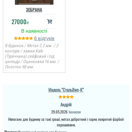
швидко, пояснили ...
ЗЕБРАНА
читати всі відгуки
читати всі відгуки
27000
₴
6
В будинок / Метал 2.2 мм. / 2
контури / замки Kale
(Туреччина) сейфовий і під
циліндр / Оцинковка 16 мм. /
Полотно 98 мм.
Модель "СтальВип-К"
Андрій
Олег
29.05.2026
Іванково
Непогано для будинку за такі гроші, метал добротний і гарно покритий фарбой
Потрібні були вхідні
двері і зробити це чим
порошковою.
скоріше, заміряли в той