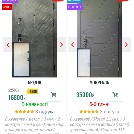
БРЕДЛІ
МОНРЕАЛЬ
22500
₴
-5700
35000
₴
16800
₴
3
3
В квартиру / метал 1.5 мм. / 2
В квартиру / Метал 2.2 мм. / 3
контури / замки сейфовий і під
контури / замки Mottura (Італія)
циліндр з поворотником /
двухключовий/ Полотно 115