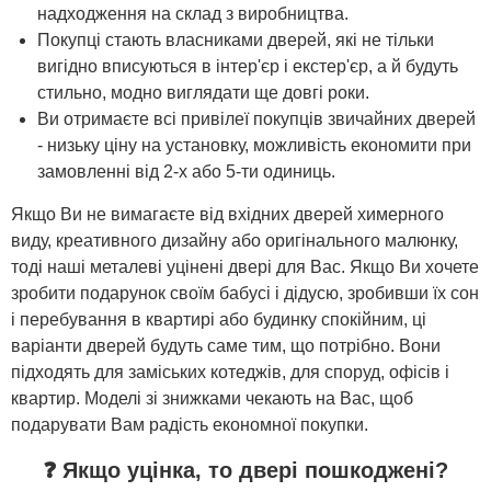
надходження на склад з виробництва.
Покупці стають власниками дверей, які не тільки
вигідно вписуються в інтер'єр і екстер'єр, а й будуть
стильно, модно виглядати ще довгі роки.
Ви отримаєте всі привілеї покупців звичайних дверей
- низьку ціну на установку, можливість економити при
замовленні від 2-х або 5-ти одиниць.
Якщо Ви не вимагаєте від вхідних дверей химерного
виду, креативного дизайну або оригінального малюнку,
тоді наші металеві уцінені двері для Вас. Якщо Ви хочете
зробити подарунок своїм бабусі і дідусю, зробивши їх сон
і перебування в квартирі або будинку спокійним, ці
варіанти дверей будуть саме тим, що потрібно. Вони
підходять для заміських котеджів, для споруд, офісів і
квартир. Моделі зі знижками чекають на Вас, щоб
подарувати Вам радість економної покупки.
❓ Якщо уцінка, то двері пошкоджені?