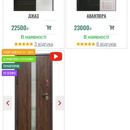
ДЖАЗ
АВАНТЮРА
22500
23000
₴
₴
3
8
Оксана
Марія
Зупили свій вибір на цій
моделі, оскільки шукали
двері з темною
внутрішньою стороною.
Піля орків шукала двері
Дякуємо мененджеру,
поміцніше, щоб був
який запропонував
ганий метал та три
декілька моделей
конутри ущільнення
дверей по прийнятній
ціні. Заміри провели