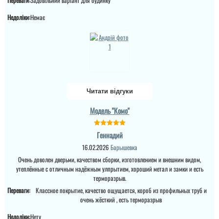
Переваги:
Задовільний варіант для будинку
же день і на слідуючий
ранок двері стояли,
монтажники все зробили
Недоліки:
Немає
охайно, дверима
задоволені, замки не
самий економ, але
можна компл...
читати всі відгуки
Читати відгуки
Модель "Комо"
Геннадий
16.02.2026
Барышевка
Очень доволен дверьми, качеством сборки, изготовлением и внешним видом,
утеплённые с отличным надёжным улпрытием, хороший метал и замки и есть
Геннадий
Руслан
терморазрыв.
После проклятой русни
Переваги:
Классное покрытие, качество ощущается, короб из профильных труб и
искал себе двери по
Замовляв двері страж.
очень жёсткий , есть терморазрыв
бюджету и по покрытию
Зробили вчасно та
, чтобы стояло на
якісно, монтаж
солнце и более менее
Недоліки:
Нету
безкоштовний теж