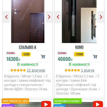
СТАЛЬВІП-К
КОМО
21500
₴
52900
₴
-5200
-12900
16300
40000
₴
₴
11
1
В будинок / Метал 1.8 мм. / 2
В будинок / Метал 2.2 мм. / 2
контури / замки сейфовий і під
контури / замки Kale
циліндр з поворотником /
(Туреччина) сейфовий і під
Метал-МДФ / Полотно 74 мм.
циліндр / Оцинковка 16 мм. /
Полотно 100 мм.