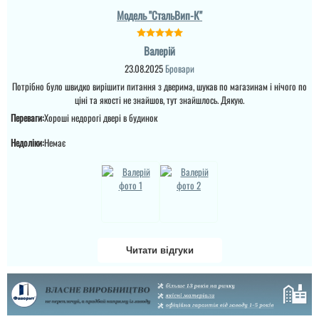
Модель "СтальВип-К"
Валерій
23.08.2025
Бровари
Потрібно було швидко вирішити питання з дверима, шукав по магазинам і нічого по
ціні та якості не знайшов, тут знайшлось. Дякую.
Переваги:
Хороші недорогі двері в будинок
Недоліки:
Немає
Елена
Віталій
Заказали эту дверь в
Хороші міцні двері з
Читати відгуки
августе. Уже через
хорошим металом, це
несколько дней она уже
відчувається. мені дуже
стояла в квартире.
сподобалось,
Дверь отличная! Мы
установщики
очень довольны!
встановили все
Отдельное спасибо
акуратно. Установку
установщику Руслану!
зробили на слідуючий