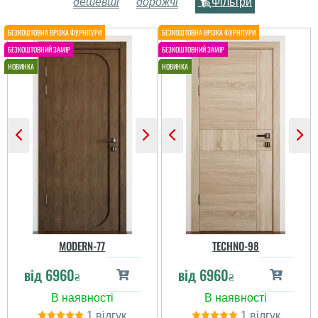
дешевші
дорожчі
Фільтри
MODERN-77
TECHNO-98
від
6960
від
6960
₴
₴
1
1