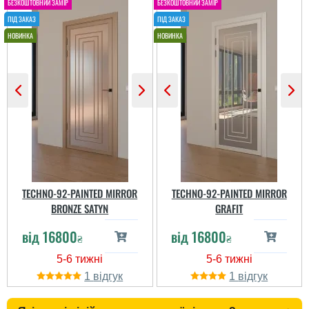
підлогою та меблями.
якості теж гарні. Тому,
Збірка та установка
поки задоволені.
Ксенія
пройшли без проблем,
Подивимось ще, як
Анатолій
двері зачиняються м'яко
служитимуть...
та безшумно. Д...
Не раджу мати споаву з
цією компанією.
Хороші двері, але трохи
не вгадали з відтінком.
Приємно здивувала
якість кріплень і
фурнітури.
читати всі відгуки
TECHNO-92-PAINTED MIRROR
TECHNO-92-PAINTED MIRROR
BRONZE SATYN
GRAFIT
від
16800
від
16800
₴
₴
1
1
Сергій Карапузь