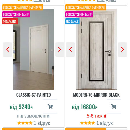
Артур
Коли я замовив
міжкімнатні двері у
цього виробника, я був
трохи занепокоєний, що
можу отримати низьку
якість виробу. Але коли
я побачив, як швидко та
професійно вони
виконали встановлення
дверей, мої ...
CLASSIC-67-PAINTED
MODERN-76-MIRROR BLACK
читати всі відгуки
Вова
від
9240
від
16800
₴
₴
Спочатку ми вибрали
двері іншого виробника
але в магазині нас
1
1
запевнили що ці двері