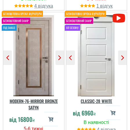
4
1
Іванна
Игорь
Рекомендую всім, хто
шукає білі двері зі склом
у сучасний або
скандинавський інтер’єр
— не пожалкуєте!
Покриття на дотик
Неплохой вариант. В
приємне, гладеньке, за
общем довольны
два тижні активного
користування (діти, кіт,
постійне ми...
MODERN-76-MIRROR BRONZE
CLASSIC-28 WHITE
SATYN
від
6960
₴
від
16800
₴
4