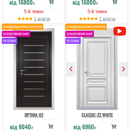
від
16800
від
16800
₴
₴
1
1
OPTIMA-02
CLASSIC-22 WHITE
Леся
Руслан
від
8040
від
6960
₴
₴