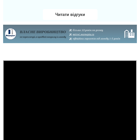
все пройшло рівно,
установка все ок
Читати відгуки
читати всі відгуки
Ірина
Задоволена. Головний
плюс — це відчуття
простору в маленькій
прихожій. Раніше було
темно й тісно, а тепер
дзеркало додає світла й
візуально розширює
коридор майже вдвічі....