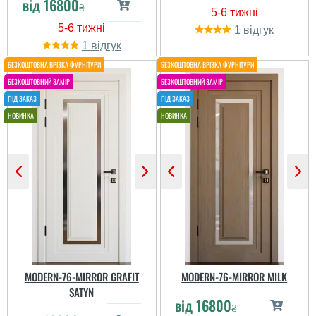
від
16800
₴
Итак, по факту: Очень
деякі дефекти покриття
достойное качество
та дзеркало по кутах
1
Дзеркало без дефектов
було із викривленням,
1
и искажений, что
тому 4 зірки. Під
является плюсом Дверь
замовлення робили
поставляется в полном
приблизно в строк. Шо
комплекте Из минусов:
понравилось так це
Цена конская, реально
бистро обробили заказ і
купить себе такое
+ двері самі по собі
изделие смо...
важкі та сол...
MODERN-76-MIRROR GRAFIT
MODERN-76-MIRROR MILK
SATYN
Євген
від
16800
₴