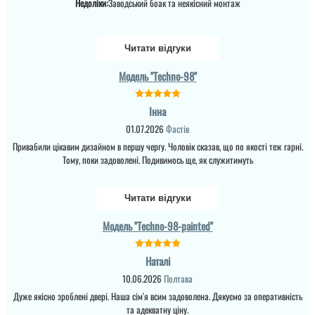
Недоліки:
Заводський боак та неякісний монтаж
виглядає дуже стильно,
самі двері відчуваються
надійними і добор...
Читати відгуки
читати всі відгуки
Модель "Techno-98"
Лєна
Інна
Якість полотна
хороша.Дзеркало міцно
01.07.2026
Фастів
зафіксоване, за час
користування жодної
Привабили цікавим дизайном в першу чергу. Чоловік сказав, що по якості теж гарні.
тріщини, хоча в нас
Тому, поки задоволені. Подивимось ще, як служитимуть
активна дитина й часто
грюкають
дверима.Відбитки
пальців звичайно
Читати відгуки
залишаються, але
протирається за 30 с...
Модель "Techno-98-painted"
Ігор
Наталі
10.06.2026
Полтава
За все дякую. все
Дуже якісно зроблені двері. Наша сім'я всим задоволена. Дякуємо за оперативність
сподобалось, рбили
розміри чітко під мене,
та адекватну ціну.