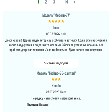
1
2
3
...
14
>
Підкачала трохи
розмірам і той колір,
задешева фурнітура.
який нам дійсно потрібен
Вцілому ніби нічого.
був. ...
Сподобалося, що гарно
Модель "Modern-77"
закріплене дзеркало, не
дружить при
читати всі відгуки
відкриванні/закриванні.
Іван
Вигляд вживу
відповідає фото....
03.08.2026
Київ
Двері хороші! Дерево надає інтер’єру особливого затишку. Колір дуже насичений і
гарно поєднується з підлогою та меблями. Збірка та установка пройшли без
проблем, двері зачиняються м'яко та безшумно. Дуже задоволені покупкою!
Читати відгуки
Модель "Techno-98-painted"
Тамара
Залишилися
Ксенія
задоволеними дверима
23.07.2026
Киев
які замовили на цьому
сайті, нам
Не раджу мати споаву з цією компанією.
запропонували вставити
полоски нашого
Переваги:
Відсутні
ламінату прямо в
дверне полотно,