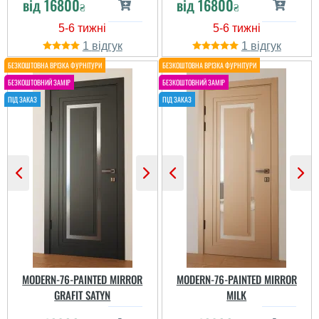
від
16800
від
16800
₴
₴
1
1
Леонід
Роман
Цікаві двері.
Виглядають незвично.
Як людина, яка
Трохи засмутила
працювала зі
фурнітура. Якось не
встановленням дверей,
вписалася в стиль і
можу констатувати, що
трохи дешево виглядає.
виріб якісний, монтаж
Так же і по функціоналу.
також. Ціна страшна на
сьогоднішній день......
MODERN-76-PAINTED MIRROR
MODERN-76-PAINTED MIRROR
GRAFIT SATYN
MILK