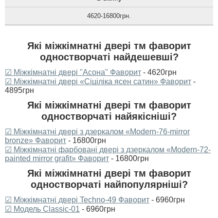
4620-16800грн.
Які міжкімнатні двері тм фаворит
одностворчаті найдешевші?
☑ Міжкімнатні двері "Асона" Фаворит
- 4620грн
☑ Міжкімнатні двері «Сіціліка ясен сатин» Фаворит
-
4895грн
Які міжкімнатні двері тм фаворит
одностворчаті найякісніші?
☑ Міжкімнатні двері з дзеркалом «Modern-76-mirror
bronze»‎ Фаворит
- 16800грн
☑ Міжкімнатні фарбовані двері з дзеркалом «Modern-72-
painted mirror grafit»‎ Фаворит
- 16800грн
Які міжкімнатні двері тм фаворит
одностворчаті найпопулярніші?
☑ Міжкімнатні двері Techno-49 Фаворит
- 6960грн
☑ Модель Classic-01
- 6960грн