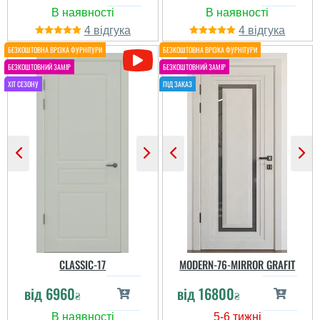
Полотно прийшло з
Читав багато відгуків
пошкодженнями.
про цю модель і дійсно,
4
4
Упаковане було не
зацінив. Про покупку не
герметично, тому
жалкую,бо якість
виявили подряпини і
справді на висоті.
Ольга
затертості.
Рекомендую ...
Альона
Виглядають дорого,
колір точно як на фото,
покриття рівне, без
патьоків і пухирів. Замок
робочий, плавний, ключі
Чудові міжкімнатні двері
нормально заходять-
по якості. Я дуже
виходять. Ущільнювачі
задоволена, магазин
прилягають щільно —
рекомендую!
протягу немає, запаху з
пі...
CLASSIC-17
MODERN-76-MIRROR GRAFIT
від
6960
від
16800
₴
₴