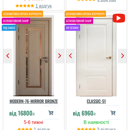
1
Лариса
Віталіна
Возможно мы
неправильно подобрали
себе цветовую гамму
комнаты в целом, но
выглядят как-то
Додали світла і
тяжеловато. По
простору в нашу
качеству,
невелику квартиру.
действительно, жалоб
Працюють тихо і без
нету. Всё как часы
нарікань.
работает, полотно
качественное,
обработано з...
MODERN-76-MIRROR BRONZE
CLASSIC-51
від
16800
від
6960
₴
₴
1
3