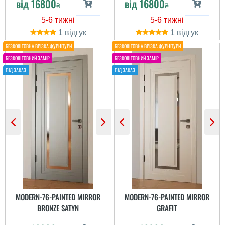
від
16800
від
16800
₴
₴
Ігор
1
1
Остались вполне
довольны качеством, а
особенно-монтажем.
Непогані двері за
Ребята действительно
солідну суму
профессионалы.
MODERN-76-PAINTED MIRROR
MODERN-76-PAINTED MIRROR
BRONZE SATYN
GRAFIT