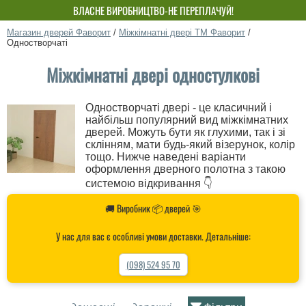
БЕЗКОШТОВНИЙ МОНТАЖ! ЗНИЖКА ДО 15%!
ВЛАСНЕ ВИРОБНИЦТВО-НЕ ПЕРЕПЛАЧУЙ!
Магазин дверей Фаворит
/
Міжкімнатні двері ТМ Фаворит
/
Одностворчаті
Міжкімнатні двері одностулкові
Одностворчаті двері - це класичний і
найбільш популярний вид міжкімнатних
дверей. Можуть бути як глухими, так і зі
склінням, мати будь-який візерунок, колір
тощо. Нижче наведені варіанти
оформлення дверного полотна з такою
системою відкривання 👇
🚚 Виробник 📦 дверей 🎯
У нас для вас є особливі умови доставки. Детальніше:
(098) 524 95 70