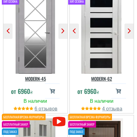
хороша.Дзеркало міцно
зафіксоване, за час
Задоволена. Головний
користування жодної
плюс — це відчуття
тріщини, хоча в нас
простору в маленькій
активна дитина й часто
прихожій. Раніше було
грюкають
темно й тісно, а тепер
дверима.Відбитки
дзеркало додає світла й
пальців звичайно
візуально розширює
залишаються, але
коридор майже вдвічі....
протирається за 30 с...
MODERN-45
MODERN-62
от
6960
от
6960
₴
₴
6
4
Саша
Добротное полотно,
Денис