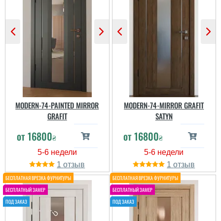
Двері хороші,
установщиким хлопці з
досвідом. менеджер
Искали дверь на кухню
надав та допоміг
в стиле прованс,
правильно вибрати
отлично подошла по
двері, ми дуже
цветовой гамме,
задоволені. Тільки от по
качество шпона на
строкам підвели це не
очень высоком уровне...
сподобалось, але
вийшло красиов і воно
того варт...
читати всі відгуки
читати всі відгуки
MODERN-74-PAINTED MIRROR
MODERN-74-MIRROR GRAFIT
GRAFIT
SATYN
от
16800
от
16800
₴
₴
1
1
Олена
Інна