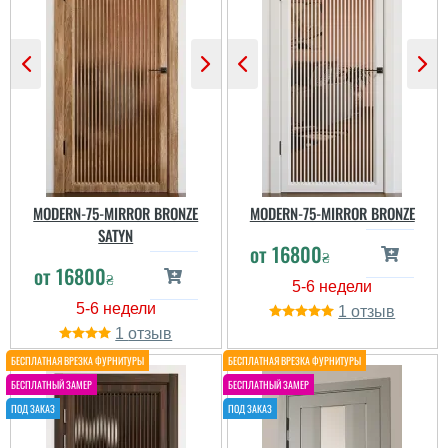
Ми замовляли в кольорі
"графіт " то все дуже
сподобалося. Колір
Все норм, але так довго
відповідає і в дійсності.
ми ще не чекали.
Задоволені. Також хочу
Реально, затягнули
відмітити гарну якість
замовлення
фурнітури. ...
MODERN-75-MIRROR BRONZE
MODERN-75-MIRROR BRONZE
SATYN
от
16800
₴
от
16800
₴
1
1