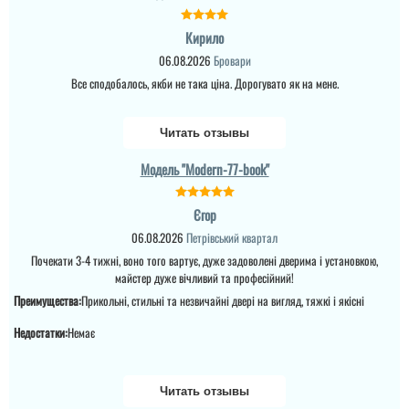
Любовь
Кирило
Все отлично! С
06.08.2026
Бровари
магазином проблем
вообще никаких не
Все сподобалось, якби не така ціна. Дорогувато як на мене.
было: менеджеры очень
внимательные и
приветливые.
Изготавливали двери
Читать отзывы
больше месяца, но нам
было не критично. Зато
Володимир
Модель "Modern-77-book"
качество порадовало
как меня так и...
Купив ці двері для
Єгор
квартири в сучасному
інтер'єрі. Загалом,
06.08.2026
Петрівський квартал
задоволений вибором –
вони виглядають
Почекати 3-4 тижні, воно того вартує, дуже задоволені дверима і установкою,
стильно та елегантно,
майстер дуже вічливий та професійний!
особливо на контрасті зі
світлими стінами.
Преимущества:
Прикольні, стильні та незвичайні двері на вигляд, тяжкі і якісні
Темний колір додає
солідності та суча...
Недостатки:
Немає
Читать отзывы