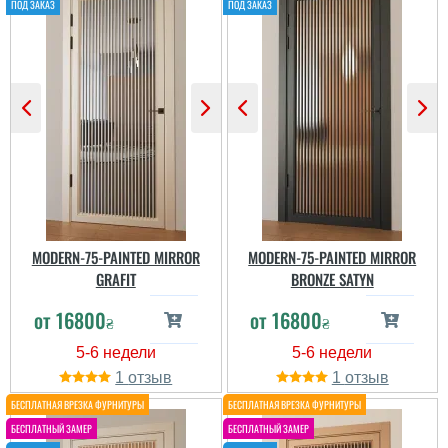
Працюють тихо і без
нету. Всё как часы
нарікань.
работает, полотно
качественное,
обработано з...
MODERN-75-PAINTED MIRROR
MODERN-75-PAINTED MIRROR
GRAFIT
BRONZE SATYN
от
16800
от
16800
₴
₴
1
1