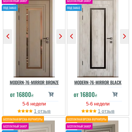
прилягають щільно —
рекомендую!
протягу немає, запаху з
пі...
MODERN-76-MIRROR BRONZE
MODERN-76-MIRROR BLACK
Іванна
от
16800
от
16800
₴
₴
Игорь
Рекомендую всім, хто
шукає білі двері зі склом
1
1
у сучасний або
скандинавський інтер’єр
— не пожалкуєте!
Покриття на дотик
Неплохой вариант. В
приємне, гладеньке, за