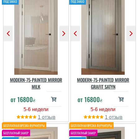
общем довольны
два тижні активного
користування (діти, кіт,
постійне ми...
MODERN-75-PAINTED MIRROR
MODERN-75-PAINTED MIRROR
MILK
GRAFIT SATYN
Лариса
от
16800
от
16800
₴
₴
Віталіна
Возможно мы
неправильно подобрали
себе цветовую гамму
1
1
комнаты в целом, но
выглядят как-то
Додали світла і
тяжеловато. По
простору в нашу
качеству,
невелику квартиру.
действительно, жалоб