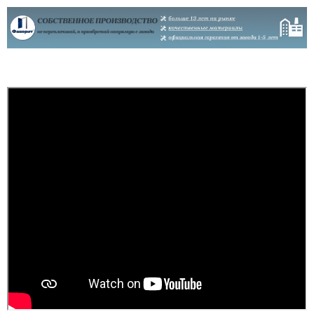
за оперативність у
обробленні ...
Иван
Лєна
Шикарные двери.
Функционал отличный -
работают тихо, почти
Відтінок не такий, як на
беззвучно, все красиво,
фото. Розчарована
чётко, акуратно.
Доволен