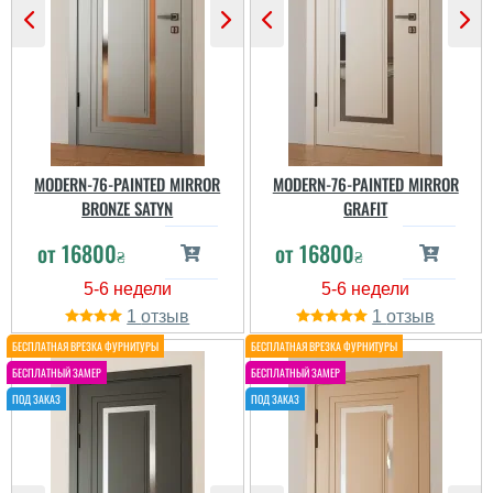
MODERN-76-PAINTED MIRROR
MODERN-76-PAINTED MIRROR
BRONZE SATYN
GRAFIT
от
16800
от
16800
Кирило
₴
₴
1
1
Все сподобалось, якби
не така ціна. Дорогувато
як на мене.