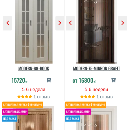
вроде неплохого
качества. Чуть
разочаровала
фурнитура, начало
заедать замок.
Возможно, не совсем
Гарна міжкімнатка.
качественная установка.
Трохи кусає ціна.
Но позже все само
собою как-то
наладилось ...
MODERN-69-BOOK
MODERN-75-MIRROR GRAFIT
15720
от
16800
₴
₴
1
1
Аліна
Віка