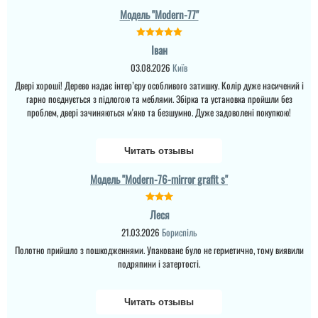
Модель "Modern-77"
Леонід
Іван
03.08.2026
Київ
Замовляю на цьому
сайті вдруге.
Двері хороші! Дерево надає інтер’єру особливого затишку. Колір дуже насичений і
Задоволений поки що
гарно поєднується з підлогою та меблями. Збірка та установка пройшли без
всім- від сервісу до
проблем, двері зачиняються м'яко та безшумно. Дуже задоволені покупкою!
якості. По термінах теж
все ок, доволі швидко....
Читать отзывы
Модель "Modern-76-mirror grafit s"
Ірина Скічко
Леся
Віктор
21.03.2026
Бориспіль
Чудове поєднання
стилю та якості!
Полотно прийшло з пошкодженнями. Упаковане було не герметично, тому виявили
Дверима повністю
подряпини і затертості.
задоволені- покриття без
подряпин чи дефектів,
Сподобалась модель
скло закріплено міцно та
але трохи розчарував
надійно, не дзеленчить
сервіс. По самих дверях
Читать отзывы
при закриванні. Дякуємо
- все добре і якісно.