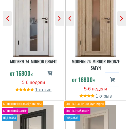
Хотілось побільше скла
Купувала в кольорі Дуб
і щоб не зовсім класика
білий, виглядає досить
прям була, цей варіант
непогано, стильно. Як на
прийшовся до воподоби,
мене, трохи висока ціна,
вибір кольлорів просто
в усьому іншому норм....
величезний....
MODERN-74-MIRROR GRAFIT
MODERN-74-MIRROR BRONZE
SATYN
от
16800
₴
от
16800
₴
1
1