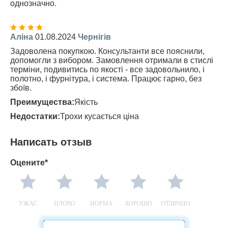
однозначно.
Аліна
01.08.2024
Чернігів
Задоволена покупкою. Консультанти все пояснили,
допомогли з вибором. Замовлення отримали в стислі
терміни, подивитись по якості - все задовольнило, і
полотно, і фурнітура, і система. Працює гарно, без
збоїв.
Преимущества:
Якість
Недостатки:
Трохи кусається ціна
Написать отзыв
Оцените*
УЖАС
ПЛОХО
НОРМА
ХОРОШО
ОТЛИЧНО