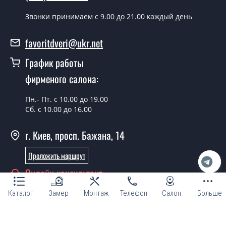
заказ производится согласно очереди, во все дни
кроме воскресенья.
Звонки принимаем c 9.00 до 21.00 каждый день
Сколько стоит установка дверей
favoritdveri@ukr.net
Modern-63-roto?
График работы
Стоимость установки дверей Modern-63-roto - от 1800
фирменого салона:
грн.
Можно на сегодня вызвать
Пн.- Пт. с 10.00 до 19.00
замерщика?
Сб. с 10.00 до 16.00
Да можно.
г. Киев, просп. Бажана, 14
У вас есть в наличии готовые
Проложить маршрут
межкомнатные заказные двери?
Онлайн консультант
Да, мы имеем большой ассортимент готовых
межкомнатных дверей под заказ.
Каталог
Замер
Монтаж
Телефон
Салон
Больше
Вы делаете нестандартные двери?