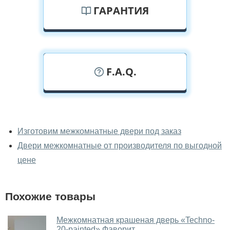
ГАРАНТИЯ
F.A.Q.
У вас можно посмотреть
межкомнатные заказные двери
Изготовим межкомнатные двери под заказ
вживую?
Двери межкомнатные от производителя по выгодной
Да, можно посмотреть межкомнатные заказные двери
цене
в нашем фирменном салоне-магазине.
У вас большой магазин?
Похожие товары
Да, у нас большой выбор межкомнатных и входных
Межкомнатная крашеная дверь «Techno-
дверей.
20-painted» Фаворит