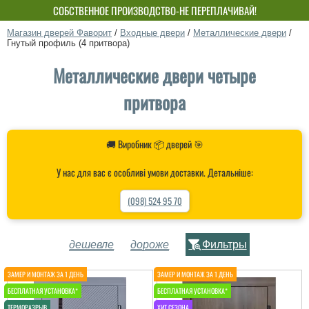
СОБСТВЕННОЕ ПРОИЗВОДСТВО-НЕ ПЕРЕПЛАЧИВАЙ!
Магазин дверей Фаворит
/
Входные двери
/
Металлические двери
/
Гнутый профиль (4 притвора)
Металлические двери четыре
притвора
🚚 Виробник 📦 дверей 🎯
У нас для вас є особливі умови доставки. Детальніше:
(098) 524 95 70
дешевле
дороже
Фильтры