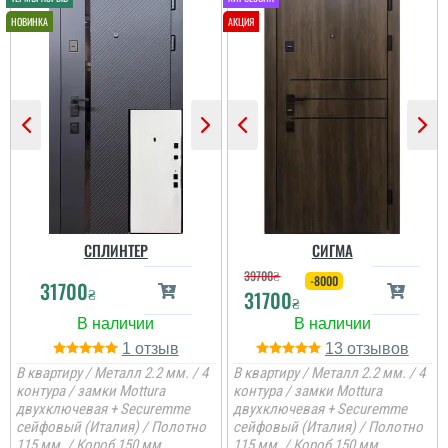
СПЛИНТЕР
СИГМА
39700
₴
-8000
31700
₴
31700
₴
1
13
В квартиру / Металл 2.2 мм. / 4
В квартиру / Металл 2.2 мм. / 4
контура / замки Mottura
контура / замки Mottura
двухключевая + Securemme
двухключевая + Securemme
сейфовый (Италия) / Полотно
сейфовый (Италия) / Полотно
115 мм. / Короб 150 мм.
115 мм. / Короб 150 мм.