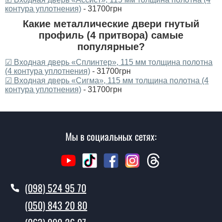
контура уплотнения)
- 31700грн
Какие металлические двери гнутый
профиль (4 притвора) самые
популярные?
☑ Входная дверь «Сплинтер», 115 мм толщина полотна
(4 контура уплотнения)
- 31700грн
☑ Входная дверь «Сигма», 115 мм толщина полотна (4
контура уплотнения)
- 31700грн
Мы в социальных сетях:
(098) 524 95 70
(050) 843 20 80