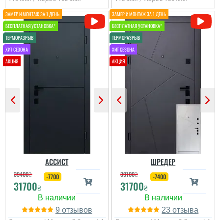
АССИСТ
ШРЕДЕР
39400
₴
39100
₴
-7700
-7400
31700
31700
₴
₴
9
23