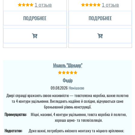
1
1
ПОДРОБНЕЕ
ПОДРОБНЕЕ
Модель "Шредер"
Федір
09.08.2026
Немішаєво
Двері справді вражають своєю масивністю — товстелезна коробка, важке полотно
та 4 контури ущільнення. Виглядають надійно й солідно, відчувається саме
броньований рівень конструкції.
Преимущества:
Міцні, масивні, 4 контури ущільнення, товста коробка й полотно,
хороша шумо- та теплоізоляція.
Недостатки:
Дуже важкі, потребують якісного монтажу та міцного кріплення;