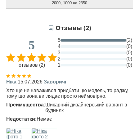
2000
,
1000 на 2350
Отзывы (2)
5
(2)
5
4
(0)
3
(0)
2
(0)
отзывов (2)
1
(0)
Ніка
15.07.2026
Заворичі
Хто ще не наважився придбати цю модель, то раджу,
тому що вона виглядає просто неймовірно.
Преимущества:
Шикарний дизайнерський варіант в
будинлк
Недостатки:
Немає