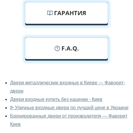
ГАРАНТИЯ
F.A.Q.
У вас можно посмотреть
металлические двери вживую?
Двери металлические входные в Киеве — Фаворит-
двери
Да, можно посмотреть металлические двери в нашем
фирменном салоне-магазине.
Двери входные купить без наценки - Киев
ᐉ Уличные входные двери по лучшей цене в Украине
У вас большой магазин?
Бронированные двери от производителя — Фаворит
Да, у нас большой выбор межкомнатных и входных
Киев
дверей.