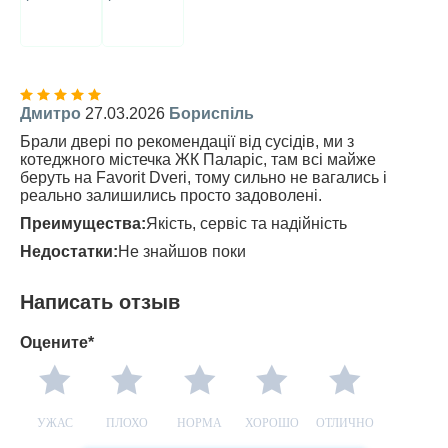
Дмитро
27.03.2026
Бориспіль
Брали двері по рекомендації від сусідів, ми з
котеджного містечка ЖК Паларіс, там всі майже
беруть на Favorit Dveri, тому сильно не вагались і
реально залишились просто задоволені.
Преимущества:
Якість, сервіс та надійність
Недостатки:
Не знайшов поки
Написать отзыв
Оцените*
УЖАС
ПЛОХО
НОРМА
ХОРОШО
ОТЛИЧНО