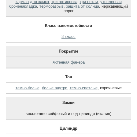
карман для замка
,
три антисреза
,
три петли
,
утопленная
броненакладка
,
терморазрыв
,
защита от солнца
,
нержавеющий
порог
Класс взломостойкости
3 класс
Покрытие
яхтенная фанера
Тон
темно-белые
,
белые внутри
,
темно-светлые
,
коричневые
Замки
securemme сейфовый и под цилиндр (италия)
Цилиндр