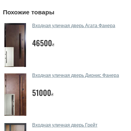
Помогаете ли вы выбрать
Похожие товары
металлические двери?
Да. Мы консультируем покупателей
по телефону
,
Входная уличная дверь Агата Фанера
через мессенджеры, онлайн чат или непосредственно
в нашем салоне-магазине.
46500
₴
Какие металлические двери
посоветуете?
Наши рекомендации зависят от необходимых
Входная уличная дверь Дионис Фанера
параметров, Вашего бюджета и других факторов.
Подбор металлических дверей ведется
51000
индивидуально для каждого посетителя.
₴
Замеры дверей делаете?
Да, делаем. Наши специалисты могут произвести
замер и консультацию на выезде. Каждый сотрудник
Входная уличная дверь Грейт
имеет с собой каталоги цветов и узоров. После