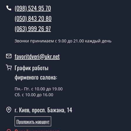
(098) 524 95 70
В тот же день в течении нескольких часов, при
(050) 843 20 80
условии наличия их на складе, либо на следующий
день.
(063) 999 26 97
Можно на сегодня вызвать
Звонки принимаем c 9.00 до 21.00 каждый день
замерщика?
Да можно.
favoritdveri@ukr.net
У вас есть в наличии готовые
График работы
металлические двери?
фирменого салона:
Да, мы имеем большой ассортимент готовых
Пн.- Пт. с 10.00 до 19.00
металлических дверей.
Сб. с 10.00 до 16.00
Какая стоимость самых дешевых
металлических дверей?
г. Киев, просп. Бажана, 14
От 5200 грн.
Проложить маршрут
Нужны металлические двери эконом