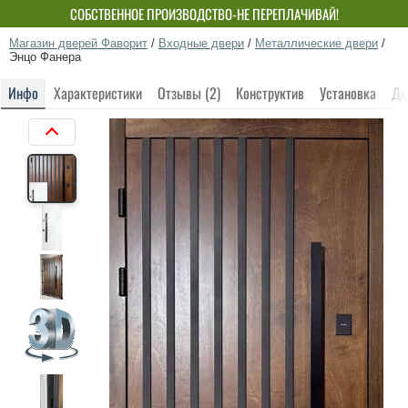
СОБСТВЕННОЕ ПРОИЗВОДСТВО-НЕ ПЕРЕПЛАЧИВАЙ!
Магазин дверей Фаворит
/
Входные двери
/
Металлические двери
/
Энцо Фанера
Инфо
Характеристики
Отзывы (2)
Конструктив
Установка
До