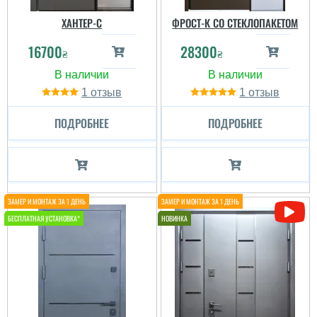
ХАНТЕР-С
ФРОСТ-К СО СТЕКЛОПАКЕТОМ
16700
28300
₴
₴
1
1
ПОДРОБНЕЕ
ПОДРОБНЕЕ
ТМ Фаворит
ТМ Фаворит
Советуем эту дверь. так
как эта дверь
полноценно
Полноценная
противопожарная,
противопожарная
выдерживает час
часовая дверь со
огнеупорности.
сертификатом!
Качественная отделка и
окрас....