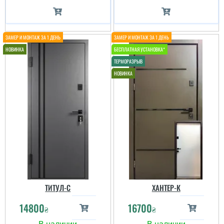
ТИТУЛ-C
ХАНТЕР-К
14800
16700
₴
₴