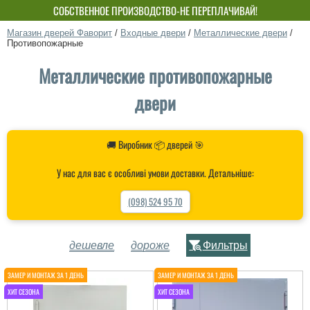
БЕСПЛАТНЫЙ МОНТАЖ! СКИДКА ДО 15%!
СОБСТВЕННОЕ ПРОИЗВОДСТВО-НЕ ПЕРЕПЛАЧИВАЙ!
Магазин дверей Фаворит
/
Входные двери
/
Металлические двери
/
Противопожарные
Металлические противопожарные
двери
🚚 Виробник 📦 дверей 🎯
У нас для вас є особливі умови доставки. Детальніше:
(098) 524 95 70
дешевле
дороже
Фильтры