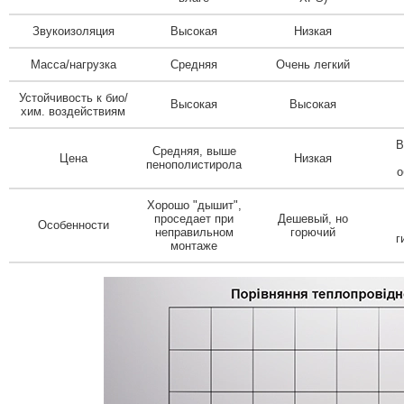
Звукоизоляция
Высокая
Низкая
Масса/нагрузка
Средняя
Очень легкий
Устойчивость к био/
Высокая
Высокая
хим. воздействиям
В
Средняя, выше
Цена
Низкая
пенополистирола
о
Хорошо "дышит",
проседает при
Дешевый, но
Особенности
неправильном
горючий
г
монтаже