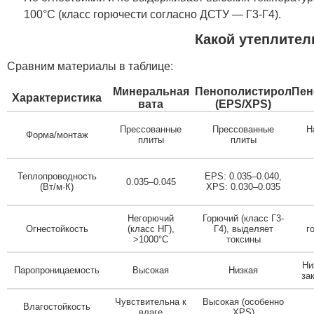
100°C (класс горючести согласно ДСТУ — Г3-Г4).
Какой утеплите
Сравним материалы в таблице:
Минеральная
Пенополистирол
Пен
Характеристика
вата
(EPS/XPS)
Прессованные
Прессованные
Н
Форма/монтаж
плиты
плиты
Теплопроводность
EPS: 0.035–0.040,
0.035–0.045
(Вт/м·К)
XPS: 0.030–0.035
Негорючий
Горючий (класс Г3-
Огнестойкость
(класс НГ),
Г4), выделяет
г
>1000°C
токсины
Ни
Паропроницаемость
Высокая
Низкая
за
Чувствительна к
Высокая (особенно
Влагостойкость
влаге
XPS)