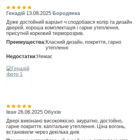
Генадій
13.08.2025
Бородянка
Дуже достойний варіант ч сподобався колір та дизайн
дверей, хороша комплектація і гарне утеплення,
присутній корковий терморозрив.
Преимущества:
Класний дизайн, покриття, гарно
утепленні
Недостатки:
Немає
Іван
26.06.2025
Обухів
Двері виконано високоякісно. акуратно, достойно,
гарне покриття. капітальне утеплення. Ціна вогонь,
встановили через декілька днів