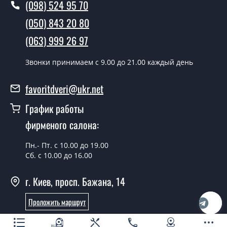
(098) 524 95 70
день.
(050) 843 20 80
Можно на сегодня вызвать
замерщика?
(063) 999 26 97
Да можно.
Звонки принимаем c 9.00 до 21.00 каждый день
У вас есть в наличии готовые
favoritdveri@ukr.net
металлические двери?
График работы
Да, мы имеем большой ассортимент готовых
металлических дверей.
фирменого салона:
Какая стоимость самых дешевых
Пн.- Пт. с 10.00 до 19.00
металлических дверей?
Сб. с 10.00 до 16.00
От 5200 грн.
г. Киев, просп. Бажана, 14
Нужны металлические двери эконом
класса, что посоветуете?
Проложить маршрут
Онлайн консультант
Каждый наш совет индивидуальный, в том числе и по