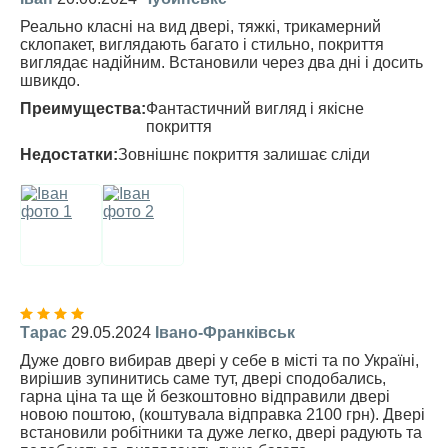
Реально класні на вид двері, тяжкі, трикамерний
склопакет, виглядають багато і стильно, покриття
виглядає надійним. Встановили через два дні і досить
швикдо.
Преимущества:
Фантастичний вигляд і якісне
покриття
Недостатки:
Зовнішнє покриття залишає сліди
Тарас
29.05.2024
Івано-Франківськ
Дуже довго вибирав двері у себе в місті та по Україні,
вирішив зупинитись саме тут, двері сподобались,
гарна ціна та ще й безкоштовно відправили двері
новою поштою, (коштувала відправка 2100 грн). Двері
встановили робітники та дуже легко, двері радують та