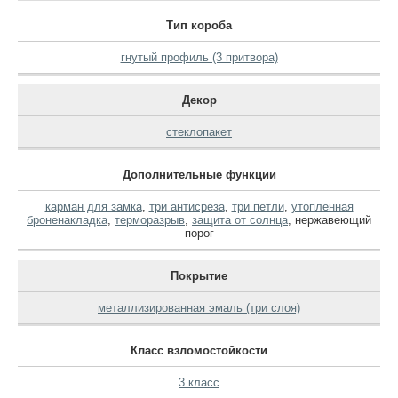
Тип короба
гнутый профиль (3 притвора)
Декор
стеклопакет
Дополнительные функции
карман для замка
,
три антисреза
,
три петли
,
утопленная
броненакладка
,
терморазрыв
,
защита от солнца
,
нержавеющий
порог
Покрытие
металлизированная эмаль (три слоя)
Класс взломостойкости
3 класс