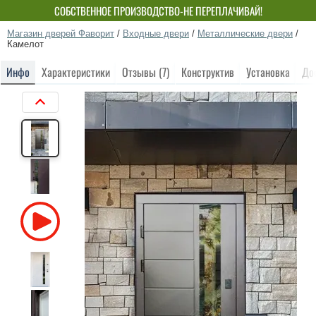
СОБСТВЕННОЕ ПРОИЗВОДСТВО-НЕ ПЕРЕПЛАЧИВАЙ!
Магазин дверей Фаворит
/
Входные двери
/
Металлические двери
/
Камелот
Инфо
Характеристики
Отзывы (7)
Конструктив
Установка
До