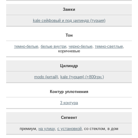
Замки
kale сейфовый и под цилиндр (турция)
Тон
темно-белые
,
белые внутри
,
черно-белые
,
темно-светлые
,
коричневые
Цилиндр
modo (китай)
,
kale (турция) (+800грн.)
Контур уплотнения
3 контура
Сегмент
премиум
,
на улицу
,
с установкой
,
со стеклом
,
в дом