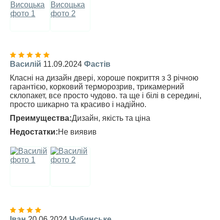
Василій
11.09.2024
Фастів
Класні на дизайн двері, хороше покриття з 3 річною
гарантією, корковий терморозрив, трикамерний
склопакет, все просто чудово. та ще і білі в середині,
просто шикарно та красиво і надійно.
Преимущества:
Дизайн, якість та ціна
Недостатки:
Не виявив
Іван
20.06.2024
Чубинське