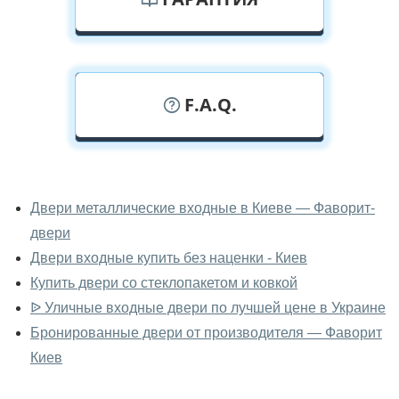
F.A.Q.
У вас можно посмотреть
металлические двери вживую?
Двери металлические входные в Киеве — Фаворит-
двери
Да, можно посмотреть металлические двери в нашем
фирменном салоне-магазине.
Двери входные купить без наценки - Киев
Купить двери со стеклопакетом и ковкой
У вас большой магазин?
ᐉ Уличные входные двери по лучшей цене в Украине
Да, у нас большой выбор межкомнатных и входных
Бронированные двери от производителя — Фаворит
дверей.
Киев
Помогаете ли вы выбрать