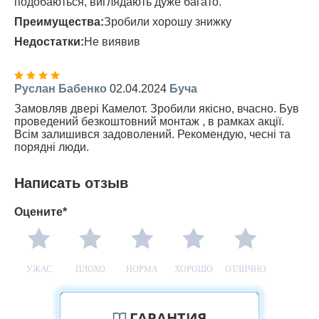
подобаються, виглядають дуже багато.
Преимущества:
Зробили хорошу знижку
Недостатки:
Не виявив
Руслан Бабенко
02.04.2024
Буча
Замовляв двері Камелот. Зробили якісно, вчасно. Був
проведений безкоштовний монтаж , в рамках акції.
Всім залишився задоволений. Рекомендую, чесні та
порядні люди.
Написать отзыв
Оцените*
УЖАС
ПЛОХО
НОРМА
ХОРОШО
ОТЛИЧНО
ГАРАНТИЯ