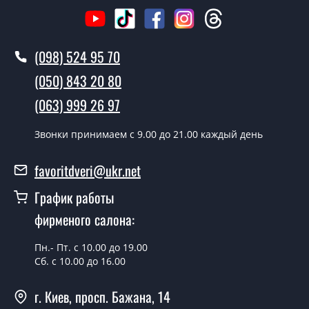
Стоимость установки дверей Плинтус Р0603 - от 1600
грн.
Как быстро можете установить двери
(098) 524 95 70
Плинтус Р0603?
(050) 843 20 80
В тот же день в течении нескольких часов, при
(063) 999 26 97
условии наличия их на складе, либо на следующий
день.
Звонки принимаем c 9.00 до 21.00 каждый день
Можно на сегодня вызвать
замерщика?
favoritdveri@ukr.net
Да можно.
График работы
фирменого салона:
У вас есть в наличии готовые
плинтус?
Пн.- Пт. с 10.00 до 19.00
Да, мы имеем большой ассортимент готовых
Сб. с 10.00 до 16.00
плинтусов.
г. Киев, просп. Бажана, 14
Какая стоимость самых дешевых