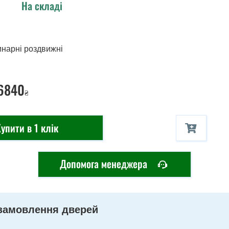
На складі
инарні роздвижні
 6840
₴
упити в 1 клік
Допомога менеджера
замовлення дверей