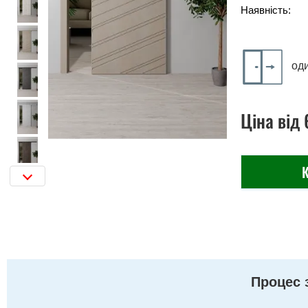
Наявність:
од
Ціна
від
К
Процес 