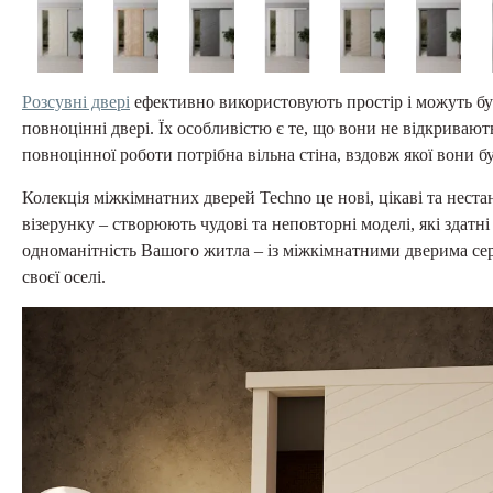
Розсувні двері
ефективно використовують простір і можуть бут
повноцінні двері. Їх особливістю є те, що вони не відкривают
повноцінної роботи потрібна вільна стіна, вздовж якої вони б
Колекція міжкімнатних дверей Techno це нові, цікаві та неста
візерунку – створюють чудові та неповторні моделі, які здатні
одноманітність Вашого житла – із міжкімнатними дверима сері
своєї оселі.