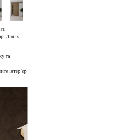
ити
р. Для їх
ку та
ите інтер’єр