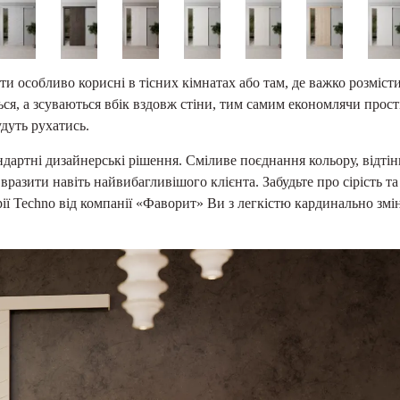
и особливо корисні в тісних кімнатах або там, де важко розміст
ься, а зсуваються вбік вздовж стіни, тим самим економлячи прості
удуть рухатись.
ндартні дизайнерські рішення. Сміливе поєднання кольору, відтін
 вразити навіть найвибагливішого клієнта. Забудьте про сірість та
ї Techno від компанії «Фаворит» Ви з легкістю кардинально змін