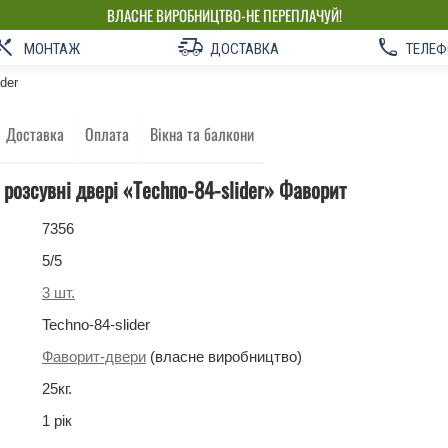
ВЛАСНЕ ВИРОБНИЦТВО-НЕ ПЕРЕПЛАЧУЙ!
МОНТАЖ
ДОСТАВКА
ТЕЛЕФ
ider
Доставка
Оплата
Вікна та балкони
 розсувні двері «Techno-84-slider»‎ Фаворит
7356
5
/5
3
шт.
Techno-84-slider
Фаворит-двери
(власне виробництво)
25
кг
.
1 рік