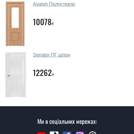
МДФ, вся конструкція виходить дуже міцною та
Avalon Полустекло
надійною.
10078
Які дверні полотна порадите?
₴
Наші рекомендації залежать від необхідних
параметрів, бюджету та інших факторів. Підбір
дверних полотен проводиться індивідуально для
кожного відвідувача.
Senator ПГ шпон
Заміри дверей робите?
12262
₴
Так, робимо. Наші фахівці можуть зробити замір та
консультацію на виїзді. Кожен співробітник має з
собою каталоги кольорів та візерунків. Після виміру та
консультації Ви можете оформити заявку, не
відвідуючи наш офіс.
Скільки коштує викликати замірника?
Ми в соціальних мережах:
Виклик замірника-консультанта коштує 500 грн.