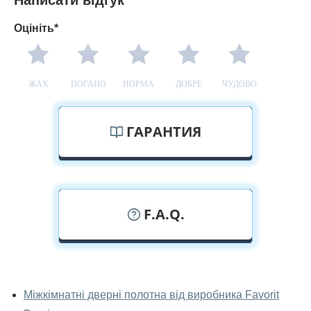
Написати відгук
Оцініть*
ЖАХ
ПОГАНО
НОРМА
ДОБРЕ
ЧУДОВО
ГАРАНТИЯ
F.A.Q.
У вас можна подивитися дверні
полотна наживо?
Міжкімнатні дверні полотна від виробника Favorit