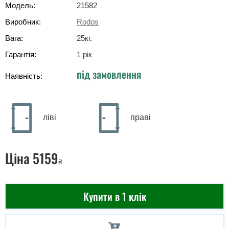
Модель:
21582
Виробник:
Rodos
Вага:
25
кг
.
Гарантія:
1 рік
під замовлення
Наявність:
ліві
праві
Ціна
5159
₴
Купити в 1 клік