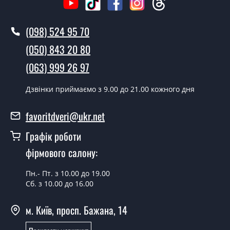
Ви робите установку дверних
полотен?
(098) 524 95 70
Так робимо. Монтаж дверних полотен проводиться
(050) 843 20 80
згідно з чергою, у всі дні крім неділі.
(063) 999 26 97
Скільки коштує встановлення дверей
Vazari Полуостекленное?
Дзвінки приймаємо з 9.00 до 21.00 кожного дня
Вартість встановлення дверей Vazari
favoritdveri@ukr.net
Полуостекленное - от 1800 грн.
Графік роботи
Можна на сьогодні викликати
замірника?
фірмового салону:
Так можна.
Пн.- Пт. з 10.00 до 19.00
Сб. з 10.00 до 16.00
У вас є в наявності готові дверні
полотна?
м. Київ, просп. Бажана, 14
Так, ми маємо великий асортимент готових дверних