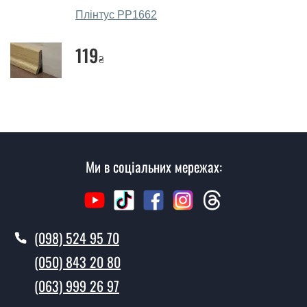
Скільки коштує викликати замірника?
Плінтус РР1662
Виклик замірника-консультанта коштує 450 грн.
119
Ви робите установку плінтусів?
₴
Так робимо. Монтаж плінтусів проводиться згідно з
чергою, у всі дні крім неділі.
Скільки коштує установка дверей
Плінтус РР1695?
Ми в соціальних мережах:
Вартість встановлення дверей Плінтус РР1695 - від
1600 грн.
Як швидко можете встановити двері
Плінтус РР1695?
(098) 524 95 70
У той самий день протягом кількох годин, за умови
(050) 843 20 80
наявності їх на складі, чи наступного дня.
(063) 999 26 97
Чи можна на сьогодні викликати