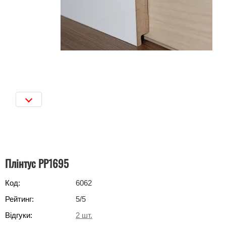
Плінтус РР1695
Код:
6062
Рейтинг:
5
/5
Відгуки:
2
шт.