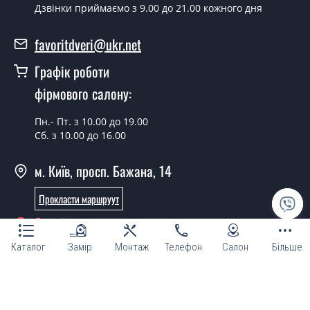
замірника?
Дзвінки приймаємо з 9.00 до 21.00 кожного дня
Так можна.
favoritdveri@ukr.net
У вас є в наявності готові плінтус?
Графік роботи
Так, ми маємо великий асортимент готових плінтусів.
фірмового салону:
Яка вартість найдешевших плінтусів?
Пн.- Пт. з 10.00 до 19.00
Сб. з 10.00 до 16.00
Від 5200 грн.
Потрібні плінтус економ класу, що
м. Київ, просп. Бажана, 14
порадите?
Прокласти маршруут
Кожна наша порада індивідуальна, у тому числі і з
Онлайн консультант
приводу плінтусів економ класу. Спробуйте
звернутися до наших менеджерів будь-яким зручним
Каталог
Замір
Монтаж
Телефон
Салон
Більше
для Вас способом - ми підберемо недорогий варіант.
Потрібні хороші плінтус, порадьте чи
© Магазин "ТМ Фаворит двері та вікна 2007 - 2026"
підкажіть?