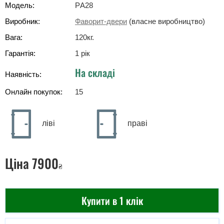
Модель:
PА28
Виробник:
Фаворит-двери
(власне виробництво)
Вага:
120
кг
.
Гарантія:
1 рік
На складі
Наявність:
Онлайн покупок:
15
ліві
праві
Ціна
7900
₴
Купити в 1 клік