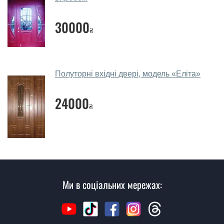
Заміри дверей робите?
30000
Так, робимо. Наші фахівці можуть зробити замір та
₴
консультацію на виїзді. Кожен співробітник має із
собою каталоги кольорів та візерунків. Після виміру та
консультації Ви можете оформити заявку, не
відвідуючи наш офіс.
Полуторні вхідні двері, модель «Еліта»
Скільки коштує викликати замірника?
24000
₴
Виклик замірника-консультанта коштує 450 грн.
Ви робите установку полуторних
вхідних дверей?
Так робимо. Монтаж полуторних вхідних дверей
проводиться згідно з чергою, у всі дні крім неділі.
Ми в соціальних мережах:
Скільки коштує установка дверей
PА28?
Вартість встановлення дверей PА28 - від 1600 грн.