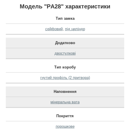
Модель "PА28" характеристики
Тип замка
сейфовий
,
під циліндр
Додатково
двостулкові
Тип коробу
гнутий профіль (2 притвора)
Наповнення
мінеральна вата
Покриття
порошкове