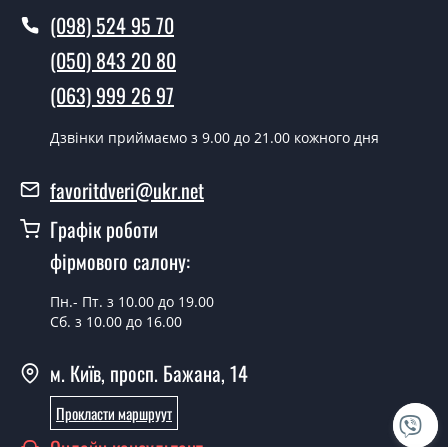
(098) 524 95 70
Як швидко можете встановити двері
(050) 843 20 80
PА28?
(063) 999 26 97
У той самий день протягом кількох годин, за умови
наявності їх на складі, чи наступного дня.
Дзвінки приймаємо з 9.00 до 21.00 кожного дня
Чи можна на сьогодні викликати
замірника?
favoritdveri@ukr.net
Графік роботи
Так можна.
фірмового салону:
У вас є в наявності готові полуторні
двері?
Пн.- Пт. з 10.00 до 19.00
Сб. з 10.00 до 16.00
Так, ми маємо великий асортимент готових
полуторних вхідних дверей.
м. Київ, просп. Бажана, 14
Яка вартість найдешевших
полуторних вхідних дверей?
Прокласти маршруут
Від 5200 грн.