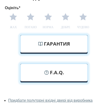
Оцініть*
ЖАХ
ПОГАНО
НОРМА
ДОБРЕ
ЧУДОВО
ГАРАНТИЯ
F.A.Q.
У вас можна подивитися полуторні
двері наживо?
Придбати полуторні вхідні двері від виробника
Так, можна подивитися полуторні двері у нашому