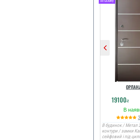
Сподобався к
та наповнен
стеродур+м
фольгоіз
терморозри
установщик 
...
ОРЛАН
читати вс
19100
₴
В будинок / Метал 2
контури / замки Ka
Непоганий ва
сейфовий і під цил
сподобався в 