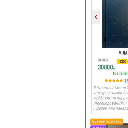
Сподобалось
чекати не по
і встановили 
днів, двері с
МІЛА
непог
34100
₴
-3300
30800
₴
1
В будинок / Метал 2
контури / замки Se
сейфовий та під ци
(перекодований) /
/ Дерев`яна панел