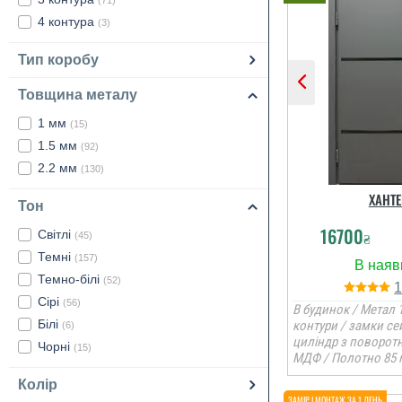
(71)
4 контура
(3)
Тип коробу
Товщина металу
1 мм
(15)
1.5 мм
(92)
2.2 мм
(130)
ХАНТЕ
Тон
16700
Світлі
₴
(45)
Темні
(157)
Темно-білі
(52)
Сірі
(56)
В будинок / Метал 1
Білі
контури / замки се
(6)
циліндр з поворот
Чорні
(15)
МДФ / Полотно 85 
Колір