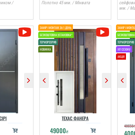
ником /
Полотно 45 мм. / Мінвата
сейфовий
мм. / М
СІРІ
ТЕХАС ФАНЕРА
48650
49000
₴
400