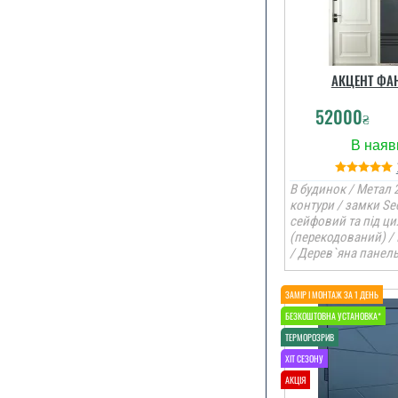
АКЦЕНТ ФАН
52000
₴
В будинок / Метал 2
контури / замки Se
сейфовий та під ци
(перекодований) /
/ Дерев`яна панел