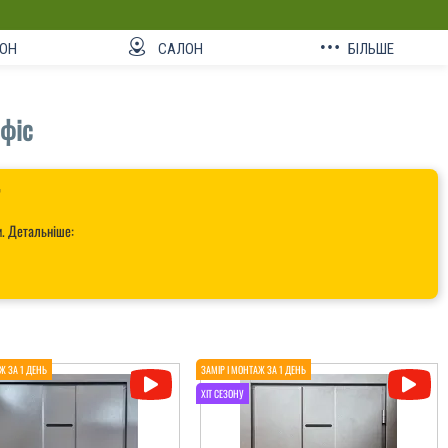
ОН
САЛОН
БІЛЬШЕ
офіс

и. Детальніше: