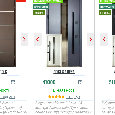
Олег
онструктив
П
ням. Тут ж
ви
інвата і
ол ну і
п
в. Хлопці
професійні
ДО-К
ЛОКІ ФАНЕРА
і відгуки
41000
51
₴
Сергій
3
1
.2 мм. / 3
В будинок / Метал 2.2 мм. / 3
В будино
le (Туреччина)
контури / замки Kale (Туреччина)
контури 
рінт, дуже
індр/ Полотно 96
сейфовий і під циліндр/ Полотно 95
сейфови
своїй ціні і