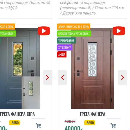
 і під циліндр/ Полотно 96
сейфовий та під циліндр
атал/МДФ
(перекодований) / Полотно 115 мм.
/ Дерев`яна панель
ГРЕТА ФАНЕРА СІРА
ГРЕТА ФАНЕРА
₴
48650
₴
-8650
-8650
00
40000
₴
₴