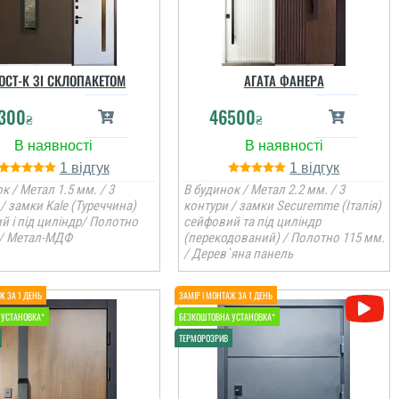
ОСТ-K ЗІ СКЛОПАКЕТОМ
АГАТА ФАНЕРА
300
46500
₴
₴
1
1
к / Метал 1.5 мм. / 3
В будинок / Метал 2.2 мм. / 3
/ замки Kale (Туреччина)
контури / замки Securemme (Італія)
й і під циліндр/ Полотно
сейфовий та під циліндр
 / Метал-МДФ
(перекодований) / Полотно 115 мм.
/ Дерев`яна панель