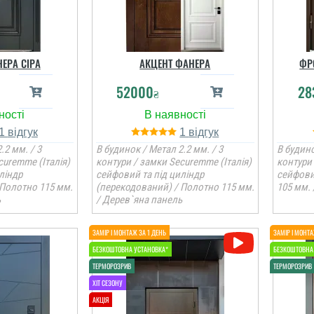
ЕРА СІРА
АКЦЕНТ ФАНЕРА
ФР
52000
28
₴
1
1
.2 мм. / 3
В будинок / Метал 2.2 мм. / 3
В будино
curemme (Італія)
контури / замки Securemme (Італія)
контури 
ліндр
сейфовий та під циліндр
сейфови
 Полотно 115 мм.
(перекодований) / Полотно 115 мм.
105 мм.
ь
/ Дерев`яна панель