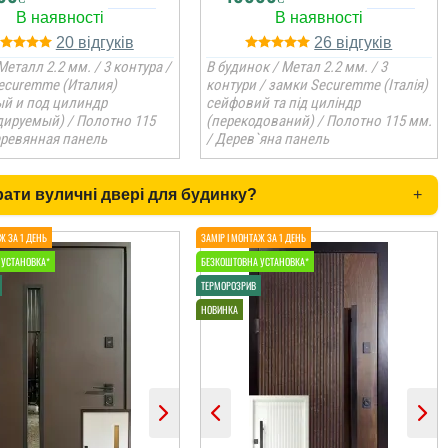
20
26
Металл 2.2 мм. / 3 контура /
В будинок / Метал 2.2 мм. / 3
ecuremme (Италия)
контури / замки Securemme (Італія)
й и под цилиндр
сейфовий та під циліндр
дируемый) / Полотно 115
(перекодований) / Полотно 115 мм.
еревянная панель
/ Дерев`яна панель
рати вуличні двері для будинку?
+