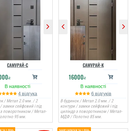
САМУРАЙ-С
САМУРАЙ-К
000
16000
₴
₴
4
6
к / Метал 2.0 мм. / 2
В будинок / Метал 2.0 мм. / 2
/ замки сейфовий і під
контури / замки сейфовий і під
 з поворотником / Метал-
циліндр з поворотником / Метал-
олотно 95 мм.
МДФ / Полотно 85 мм.