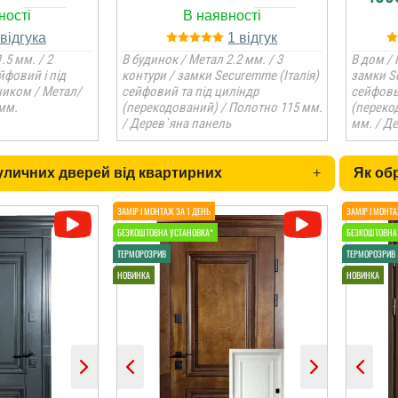
1
.5 мм. / 2
В будинок / Метал 2.2 мм. / 3
В дом / 
йфовий і під
контури / замки Securemme (Італія)
замки S
ником / Метал/
сейфовий та під циліндр
сейфовы
мм.
(перекодований) / Полотно 115 мм.
(переко
/ Дерев`яна панель
мм. / Д
вуличних дверей від квартирних
+
Як об