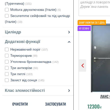
циліндр з поворот
(Туреччина)
(101)
Дерев`яна панель
Mottura двухключова (Італія)
(6)
Securemme сейфовий та під циліндр
(Італія)
(19)
Циліндр
Додаткові функції
Нержавіючий поріг
(107)
Терморозрив
(99)
Утоплена броненакладка
(142)
Три антизрізи
(66)
Три петлі
(163)
Захист від сонця
(145)
Клас зломостійкості
ЛАНС 
ОЧИСТИТИ
ЗАСТОСУВАТИ
12300
₴