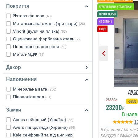
Покриття
Яхтова фанера
(40)
Металізована емаль (три шари)
(26)
Vinorit (вулична плівка)
(87)
Оцинкована фарбована сталь
(27)
Порошкове напилення
(39)
Метал-МДФ
(38)
Декор
Наповнення
Мінеральна вата
(236)
ДУБЛ
Пінополістирол
(81)
28850
₴
-5650
23200
₴
Замки
Apecs сейфовий (Україна)
(83)
1
Avers під циліндр (Україна)
(84)
В будинок / Метал 2
Kale сейфовий та під циліндр
контури / замки се