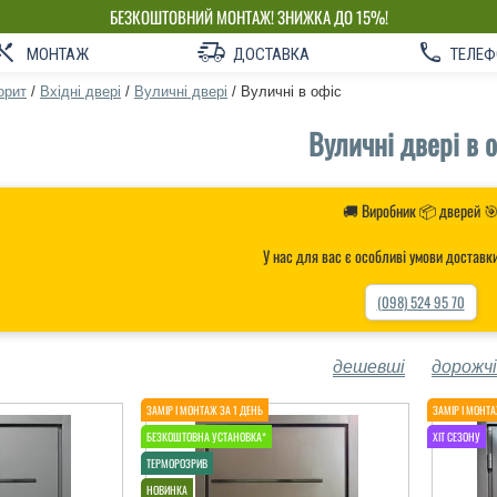
БЕЗКОШТОВНИЙ МОНТАЖ! ЗНИЖКА ДО 15%!
ВЛАСНЕ ВИРОБНИЦТВО-НЕ ПЕРЕПЛАЧУЙ!
МОНТАЖ
ДОСТАВКА
ТЕЛЕФ
орит
/
Вхідні двері
/
Вуличні двері
/
Вуличні в офіс
Вуличні двері в 
🚚 Виробник 📦 дверей 
У нас для вас є особливі умови доставк
(098) 524 95 70
дешевші
дорожчі