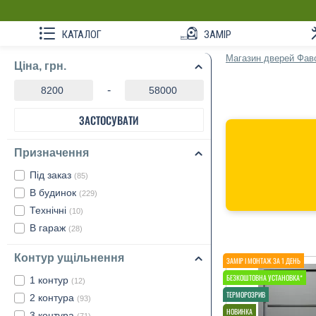
КАТАЛОГ
ЗАМІР
Магазин дверей Фав
Ціна, грн.
-
ЗАСТОСУВАТИ
Призначення
Під заказ
(85)
В будинок
(229)
Технічні
(10)
В гараж
(28)
Контур ущільнення
1 контур
(12)
2 контура
(93)
3 контура