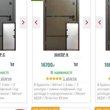
Р-С
ХАНТЕР-К
16700
16
₴
1
1
.5 мм. / 2
В будинок / Метал 1.5 мм. / 2
В будино
йфовий і під
контури / замки сейфовий і під
контури 
ником / Метал-
циліндр з поворотником / Метал-
циліндр
мм.
МДФ / Полотно 85 мм.
МДФ / П