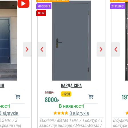
ІН
ВАРДА СІРА
9250
₴
-1250
19
8000
₴
3
8
.2 мм. / 2
Технічні / Метал 1 мм. / 1 контур / 1
В будино
йфовий і під
замок під циліндр / Метал/Метал /
контури 