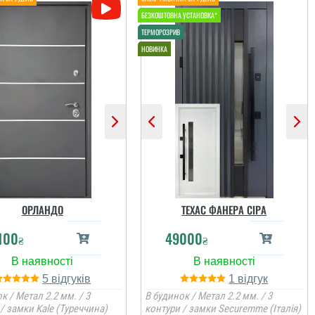
ОРЛАНДО
ТЕХАС ФАНЕРА СІРА
100
49000
₴
₴
5
1
к / Метал 2.2 мм. / 3
В будинок / Метал 2.2 мм. / 3
/ замки Kale (Туреччина)
контури / замки Securemme (Італія)