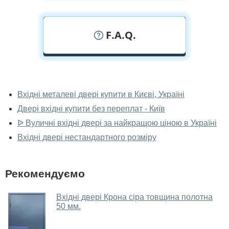
F.A.Q.
У вас можна подивитися металеві
двері наживо?
Вхідні металеві двері купити в Києві, Україні
Двері вхідні купити без переплат - Київ
Так, можна подивитися металеві двері у нашому
фірмовому салоні-магазині.
ᐉ Вуличні вхідні двері за найкращою ціною в Україні
Вхідні двері нестандартного розміру
У вас великий магазин?
Так, у нас великий вибір міжкімнатних та вхідних
Рекомендуємо
дверей.
Чи допомагаєте ви вибрати металеві
Вхідні двері Крона сіра товщина полотна
двері?
50 мм.
Так. Ми консультуємо покупців
по телефону
, через