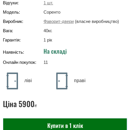
Відгуки:
1
шт.
Модель:
Соренто
Виробник:
Фаворит-двери
(власне виробництво)
Вага:
40
кг
.
Гарантія:
1 рік
На складі
Наявність:
Онлайн покупок:
11
ліві
праві
Ціна
5900
₴
Купити в 1 клік