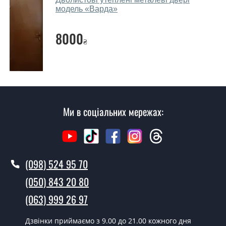
модель «Варда»
Ви робите установку металевих
дверей?
8000
₴
Так робимо. Монтаж металевих дверей проводиться
згідно з чергою, у всі дні крім неділі.
Скільки коштує установка дверей
Соренто?
Ми в соціальних мережах:
Вартість встановлення дверей Соренто - від 1600 грн.
Як швидко можете встановити двері
Соренто?
У той самий день протягом кількох годин, за умови
(098) 524 95 70
наявності їх на складі, чи наступного дня.
(050) 843 20 80
Чи можна на сьогодні викликати
(063) 999 26 97
замірника?
Дзвінки приймаємо з 9.00 до 21.00 кожного дня
Так можна.