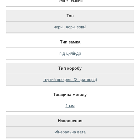
венге темний
Тон
чорні
,
чорні зовні
Тип замка
під циліндр
Тип коробу
гнутий профіль (2 притвора)
Товщина металу
1 мм
Наповнення
мінеральна вата