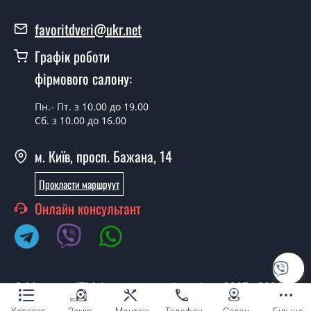
У вас є в наявності готові металеві
favoritdveri@ukr.net
двері?
Графік роботи
Так, ми маємо великий асортимент готових металевих
фірмового салону:
дверей.
Яка вартість найдешевших металевих
Пн.- Пт. з 10.00 до 19.00
Сб. з 10.00 до 16.00
дверей?
Від 5200 грн.
м. Київ, просп. Бажана, 14
Потрібні металеві двері економ класу,
Прокласти маршруут
що порадите?
Онлайн консультант
Кожна наша порада індивідуальна, у тому числі і з
приводу металевих дверей економ класу. Спробуйте
звернутися до наших менеджерів будь-яким зручним
для Вас способом - ми підберемо недорогий варіант.
© Магазин "ТМ Фаворит двері та вікна 2007 - 2026"
Потрібні хороші металеві двері,