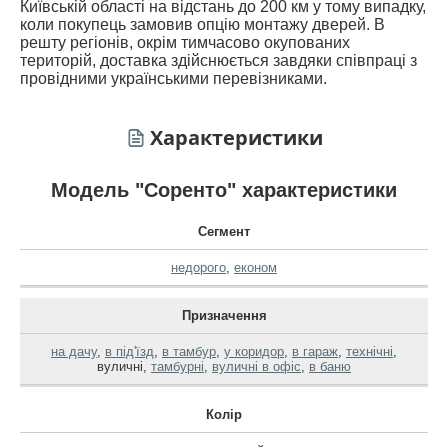
Київській області на відстань до 200 км у тому випадку,
коли покупець замовив опцію монтажу дверей. В
решту регіонів, окрім тимчасово окупованих
територій, доставка здійснюється завдяки співпраці з
провідними українськими перевізниками.
Характеристики
Модель "Соренто" характеристики
Сегмент
недорого
,
економ
Призначення
на дачу
,
в під'їзд
,
в тамбур
,
у коридор
,
в гараж
,
технічні
,
вуличні
,
тамбурні
,
вуличні в офіс
,
в баню
Колір