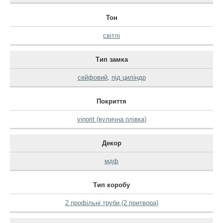
Тон
світлі
Тип замка
сейфовий
,
під циліндр
Покриття
vinorit (вулична плівка)
Декор
мдф
Тип коробу
2 профільні труби (2 притвора)