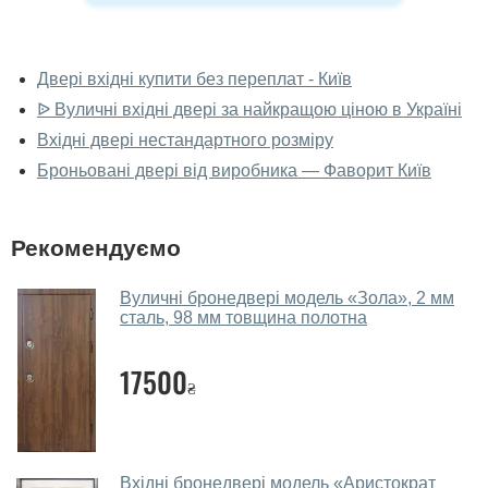
У вас можна подивитися вуличні
двері наживо?
Двері вхідні купити без переплат - Київ
ᐉ Вуличні вхідні двері за найкращою ціною в Україні
Так, можна подивитися вуличні двері у нашому
фірмовому салоні-магазині.
Вхідні двері нестандартного розміру
Броньовані двері від виробника — Фаворит Київ
У вас великий магазин?
Так, у нас великий вибір міжкімнатних та вхідних
Рекомендуємо
дверей.
Чи допомагаєте ви вибрати вуличні
Вуличні бронедвері модель «Зола», 2 мм
двері?
сталь, 98 мм товщина полотна
Так. Ми консультуємо покупців
по телефону
, через
17500
месенджери, онлайн-чат або безпосередньо в нашому
₴
салоні-магазині.
Які вуличні двері порадите?
Вхідні бронедвері модель «Аристократ