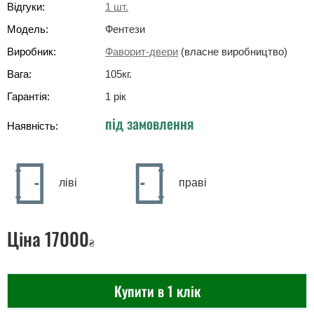
Відгуки:
1
шт.
Модель:
Фентези
Виробник:
Фаворит-двери
(власне виробництво)
Вага:
105
кг
.
Гарантія:
1 рік
під замовлення
Наявність:
ліві
праві
Ціна
17000
₴
Купити в 1 клік