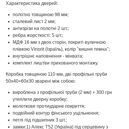
Характеристика дверей:
полотно товщиною 98 мм;
сталевий лист 2 мм;
антизрізи на полотні 2 шт.;
ребра жорсткості: 5 шт.;
МДФ 16 мм з двох сторін, покриті вуличною
плівкою Vinorit (Ізраїль), колір "вишня темна";
внутрішнє наповнення - мінвата;
комплект лиштви прихованого монтажу.
Коробка товщиною 110 мм, дві профільні труби
50х40+60х30 зварені між собою:
вироблена з профільної труби (2 мм) + 300 грн
утеплити дверну коробку;
молоткове протиударне покриття;
подвійний контур фінського ущільнення;
петлі під підшипник 3 шт.;
замки:1) Апекс Т52 (Україна) під серцевину з