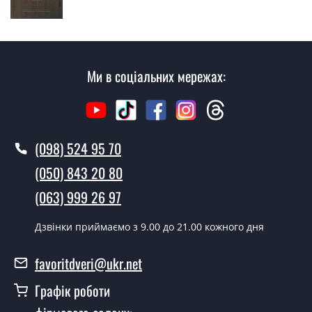
згідно з чергою, у всі дні крім неділі.
Скільки коштує установка дверей
Фентезі?
Ми в соціальних мережах:
Вартість встановлення дверей Фентезі - від 1600 грн.
Як швидко можете встановити двері
Фентезі?
У той самий день протягом кількох годин, за умови
(098) 524 95 70
наявності їх на складі, чи наступного дня.
(050) 843 20 80
Чи можна на сьогодні викликати
(063) 999 26 97
замірника?
Дзвінки приймаємо з 9.00 до 21.00 кожного дня
Так можна.
У вас є в наявності готові вуличні
favoritdveri@ukr.net
двері?
Графік роботи
Так, ми маємо великий асортимент готових вуличних