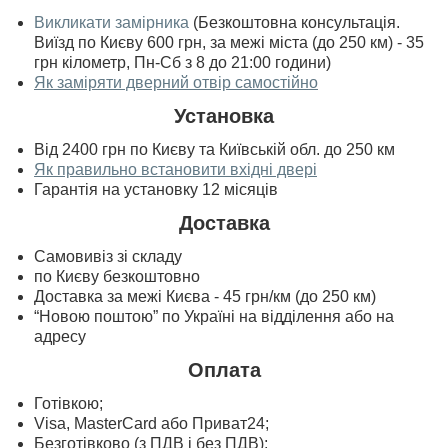
Викликати замірника
(Безкоштовна консультація.
Виїзд по Києву 600 грн, за межі міста (до 250 км) - 35
грн кілометр, Пн-Сб з 8 до 21:00 години)
Як заміряти дверний отвір самостійно
Установка
Від 2400 грн по Києву та Київській обл. до 250 км
Як правильно встановити вхідні двері
Гарантія на установку 12 місяців
Доставка
Самовивіз зі складу
по Києву безкоштовно
Доставка за межі Києва - 45 грн/км (до 250 км)
“Новою поштою” по Україні на відділення або на
адресу
Оплата
Готівкою;
Visa, MasterСard або Приват24;
Безготівково (з ПДВ і без ПДВ);