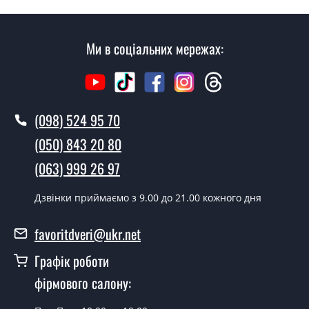
Скільки коштує установка дверей
Патина?
Ми в соціальних мережах:
Вартість встановлення дверей Патина - від 1600 грн.
Як швидко можете встановити двері
Патина?
(098) 524 95 70
У той самий день протягом кількох годин, за умови
наявності їх на складі, чи наступного дня.
(050) 843 20 80
Чи можна на сьогодні викликати
(063) 999 26 97
замірника?
Дзвінки приймаємо з 9.00 до 21.00 кожного дня
Так можна.
У вас є в наявності готові двері
favoritdveri@ukr.net
вхідні?
Графік роботи
Так, ми маємо великий асортимент готових вхідних
фірмового салону:
дверей.