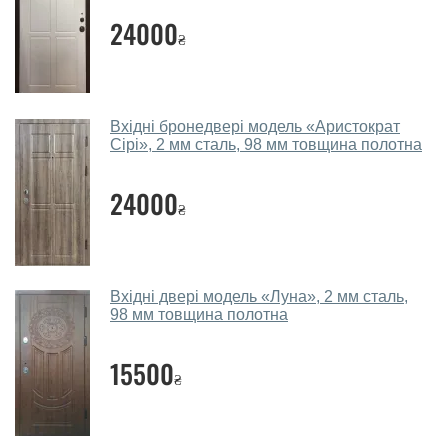
параметрів, бюджету та інших факторів. Підбір
24000
₴
вхідних дверей проводиться індивідуально для
кожного відвідувача.
Заміри дверей робите?
Вхідні бронедвері модель «Аристократ
Так, робимо. Наші фахівці можуть зробити замір та
Сірі», 2 мм сталь, 98 мм товщина полотна
консультацію на виїзді. Кожен співробітник має із
собою каталоги кольорів та візерунків. Після виміру та
24000
₴
консультації Ви можете оформити заявку, не
відвідуючи наш офіс.
Скільки коштує викликати замірника?
Вхідні двері модель «Луна», 2 мм сталь,
98 мм товщина полотна
Виклик замірника-консультанта коштує 450 грн.
Ви робите установку вхідних дверей?
15500
₴
Так робимо. Монтаж вхідних дверей проводиться
згідно з чергою, у всі дні крім неділі.