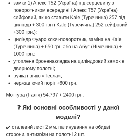
замки:1) Апекс Т52 (Україна) під серцевину з
поворотником всередині і Апекс Т57 (Україна)
сейфовий, якщо ставити Kale (Туреччина) 257 під
циліндр + 300 грн і Kale (Туреччина) 252 сейфовий
+300 грн.);
циліндр Фуаро ключ-поворотник, заміна на Kale
(Туреччина) + 650 грн або на Абус (Німеччина) +
1000 грн.;
утоплена броненакладка на циліндровий замок в
дверному полотні;
ручка і вічко «Тесла»;
нержавіючий поріг +600 грн.
Моттура (Італія) 54.797 + 2400 грн.
❓ Які основні особливості у даної
моделі?
✔️ сталевий лист 2 мм, патинування на обидві
сторони, антизрізи на полотні 2 шт.