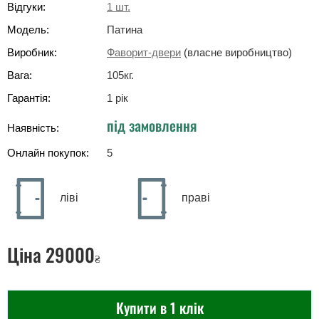
Відгуки:
1
шт.
Модель:
Патина
Виробник:
Фаворит-двери
(власне виробництво)
Вага:
105
кг
.
Гарантія:
1 рік
під замовлення
Наявність:
Онлайн покупок:
5
ліві
праві
Ціна
29000
₴
Купити в 1 клік