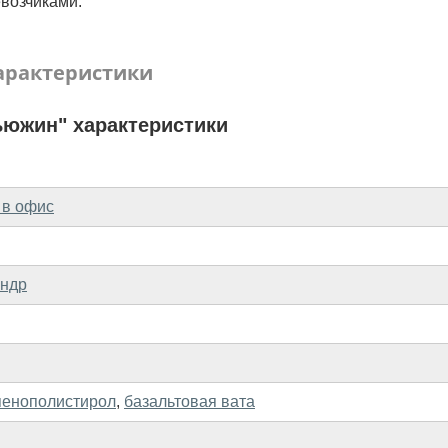
возчиками.
арактеристики
южин" характеристики
 в офис
индр
пенополистирол
,
базальтовая вата