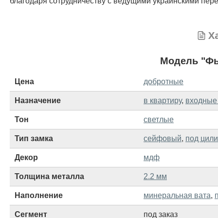
благодаря сотрудничеству с ведущими украинскими пере
Х
Модель "Фь
Цена
добротные
Назначение
в квартиру
,
входные
Тон
светлые
Тип замка
сейфовый
,
под цил
Декор
мдф
Толщина металла
2.2 мм
Наполнение
минеральная вата
,
Сегмент
под заказ