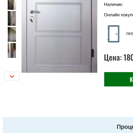
Наличие:
Онлайн покуп
ле
Цена:
18
К
Проце