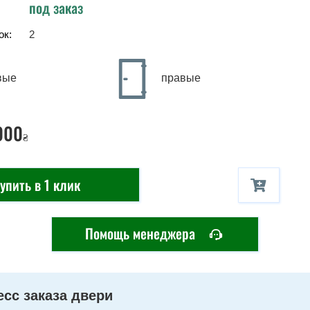
под заказ
ок:
2
вые
правые
000
₴
упить в 1 клик
Помощь менеджера
сс заказа двери