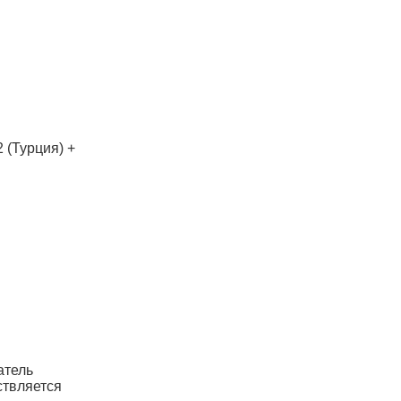
2 (Турция) +
атель
ствляется