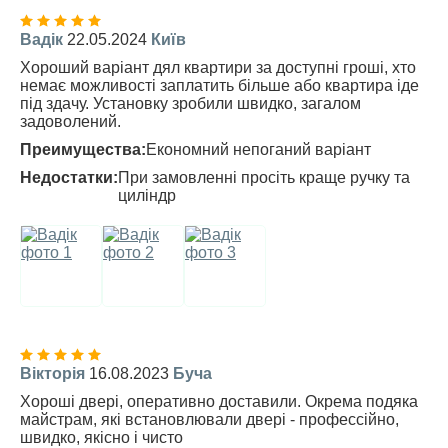
Вадік
22.05.2024
Київ
Хороший варіант дял квартири за доступні гроші, хто
немає можливості заплатить більше або квартира іде
під здачу. Установку зробили швидко, загалом
задоволений.
Преимущества:
Економний непоганий варіант
Недостатки:
При замовленні просіть краще ручку та
циліндр
Вікторія
16.08.2023
Буча
Хороші двері, оперативно доставили. Окрема подяка
майстрам, які встановлювали двері - профессійно,
швидко, якісно і чисто