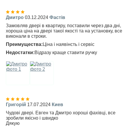
Дмитро
03.12.2024
Фастів
Замовляв двері в квартиру, поставили через два дні,
хороша ціна на двері такої якості та на установку, все
виконали в строки.
Преимущества:
Ціна і наявінсть і сервіс
Недостатки:
Відразу краще ставити ручку
Григорій
17.07.2024
Киев
Чудові двері. Евген та Дмитро хороші фахівці, все
зробили якісно і швидко
Дякую