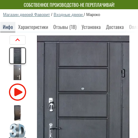
СОБСТВЕННОЕ ПРОИЗВОДСТВО-НЕ ПЕРЕПЛАЧИВАЙ!
Магазин дверей Фаворит
/
Входные двери
/
Мароко
Инфо
Характеристики
Отзывы (18)
Установка
Доставка
Опл