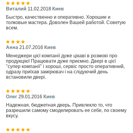
Виталий
11.02.2018
Киев
Быстро, качественно и оперативно. Хорошие и
толковые мастера. Доволен Вашей работой. Советую
всем.
Анна
21.07.2016
Киев
Менеджери цієї компанії дуже цікаві в розмові про
продукцію! Працювати дуже приємно. Двері в цієї
"супер компанії" і хороші, сервіс просто оперативний,
одразу приїхав замірювач і на слідуючий день
встановили двері.
Олег
29.01.2016
Киев
Надежная, бюджетная дверь. Привлекло то, что
разрешили самому смоделировать ее себе, по своему
вкусу.