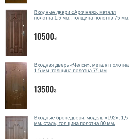
Какие двери входные посоветуете?
Входные двери «Арочная», металл
Наши рекомендации зависят от необходимых
полотна 1,5 мм., толщина полотна 75 мм.
параметров, Вашего бюджета и других факторов.
Подбор входных дверей ведется индивидуально для
10500
₴
каждого посетителя.
Замеры дверей делаете?
Да, делаем. Наши специалисты могут произвести
Входная дверь «Челси», металл полотна
замер и консультацию на выезде. Каждый сотрудник
1.5 мм, толщина полотна 75 мм
имеет с собой каталоги цветов и узоров. После
замера и консультации Вы можете оформить заявку
13500
₴
не посещая наш офис.
Сколько стоит вызвать замерщика?
Вызов замерщика-консультанта стоит 450 грн.
Входные бронедвери, модель «192», 1,5
мм. сталь, толщина полотна 80 мм.
Вы производите установку входных
дверей?