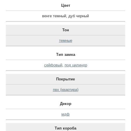
Цвет
венге темный
,
дуб черный
Тон
темные
Тип замка
сейфовый
,
под цилиндр
Покрытие
пвх (квартира)
Декор
мдф
Тип короба