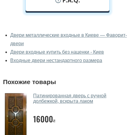
F.A.Q.
У вас можно посмотреть двери
входные вживую?
Двери металлические входные в Киеве — Фаворит-
двери
Да, можно посмотреть двери входные в нашем
фирменном салоне-магазине.
Двери входные купить без наценки - Киев
Входные двери нестандартного размера
У вас большой магазин?
Да, у нас большой выбор межкомнатных и входных
Похожие товары
дверей.
Помогаете ли вы выбрать двери
Патинированная дверь с ручной
входные?
долбежкой, вскрыта лаком
Да. Мы консультируем покупателей
по телефону
,
16000
через мессенджеры, онлайн чат или непосредственно
₴
в нашем салоне-магазине.