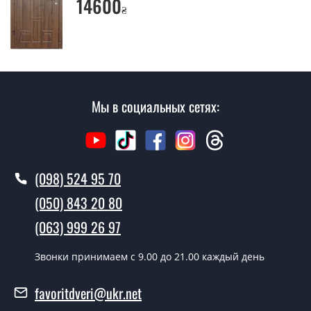
14600
₴
Да производим. Монтаж входных дверей
производится согласно очереди, во все дни кроме
воскресенья.
Сколько стоит установка дверей
Мароко ?
Мы в социальных сетях:
Стоимость установки дверей Мароко - от 1600 грн.
Как быстро можете установить двери
Мароко ?
(098) 524 95 70
В тот же день в течении нескольких часов, при
(050) 843 20 80
условии наличия их на складе, либо на следующий
день.
(063) 999 26 97
Можно на сегодня вызвать
Звонки принимаем c 9.00 до 21.00 каждый день
замерщика?
favoritdveri@ukr.net
Да можно.