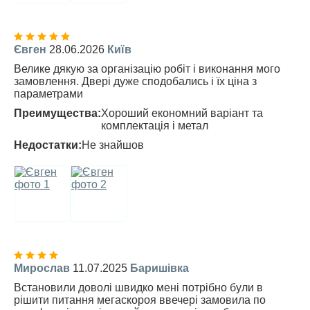
Євген
28.06.2026
Київ
Велике дякую за організацію робіт і виконання мого
замовлення. Двері дуже сподобались і їх ціна з
параметрами
Преимущества:
Хороший економний варіант та
комплектація і метал
Недостатки:
Не знайшов
Мирослав
11.07.2025
Баришівка
Встановили доволі швидко мені потрібно були в
рішити питання мегаскороя ввечері замовила по