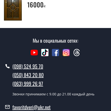
Да производим. Монтаж входных дверей
16000
₴
производится согласно очереди, во все дни кроме
воскресенья.
Сколько стоит установка дверей
Стиль?
Стоимость установки дверей Стиль - от 1600 грн.
Мы в социальных сетях:
Как быстро можете установить двери
Стиль?
В тот же день в течении нескольких часов, при
(098) 524 95 70
условии наличия их на складе, либо на следующий
(050) 843 20 80
день.
(063) 999 26 97
Можно на сегодня вызвать
замерщика?
Звонки принимаем c 9.00 до 21.00 каждый день
Да можно.
favoritdveri@ukr.net
У вас есть в наличии готовые двери