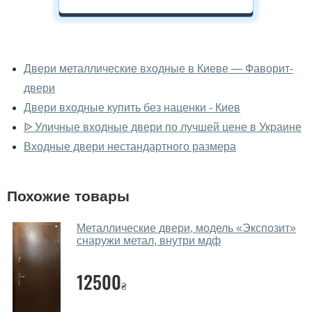
У вас можно посмотреть двери
входные вживую?
Двери металлические входные в Киеве — Фаворит-
двери
Да, можно посмотреть двери входные в нашем
фирменном салоне-магазине.
Двери входные купить без наценки - Киев
ᐉ Уличные входные двери по лучшей цене в Украине
У вас большой магазин?
Входные двери нестандартного размера
Да, у нас большой выбор межкомнатных и входных
дверей.
Похожие товары
Помогаете ли вы выбрать двери
входные?
Металлические двери, модель «Экспозит»
снаружи метал, внутри мдф
Да. Мы консультируем покупателей
по телефону
,
через мессенджеры, онлайн чат или непосредственно
12500
в нашем салоне-магазине.
₴
Какие двери входные посоветуете?