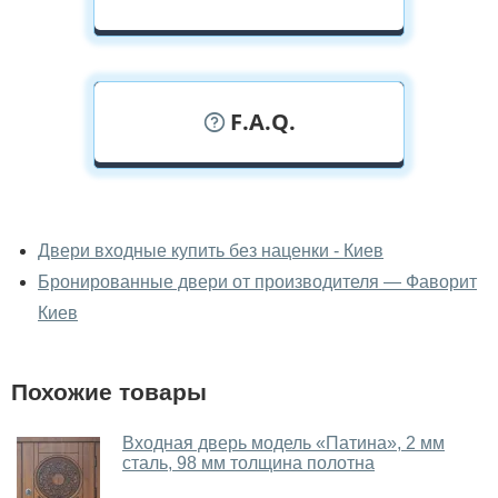
F.A.Q.
У вас можно посмотреть двери
входные вживую?
Двери входные купить без наценки - Киев
Бронированные двери от производителя — Фаворит
Да, можно посмотреть двери входные в нашем
фирменном салоне-магазине.
Киев
У вас большой магазин?
Похожие товары
Да, у нас большой выбор межкомнатных и входных
дверей.
Входная дверь модель «Патина», 2 мм
сталь, 98 мм толщина полотна
Помогаете ли вы выбрать двери
входные?