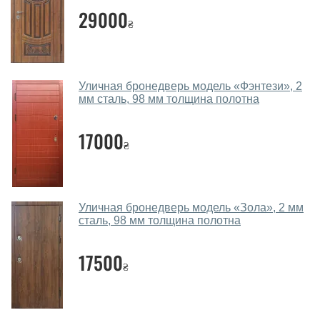
29000
₴
Да. Мы консультируем покупателей
по телефону
,
через мессенджеры, онлайн чат или непосредственно
в нашем салоне-магазине.
Какие двери входные посоветуете?
Уличная бронедверь модель «Фэнтези», 2
мм сталь, 98 мм толщина полотна
Наши рекомендации зависят от необходимых
параметров, Вашего бюджета и других факторов.
17000
₴
Подбор входных дверей ведется индивидуально для
каждого посетителя.
Замеры дверей делаете?
Уличная бронедверь модель «Зола», 2 мм
Да, делаем. Наши специалисты могут произвести
сталь, 98 мм толщина полотна
замер и консультацию на выезде. Каждый сотрудник
имеет с собой каталоги цветов и узоров. После
17500
₴
замера и консультации Вы можете оформить заявку
не посещая наш офис.
Сколько стоит вызвать замерщика?