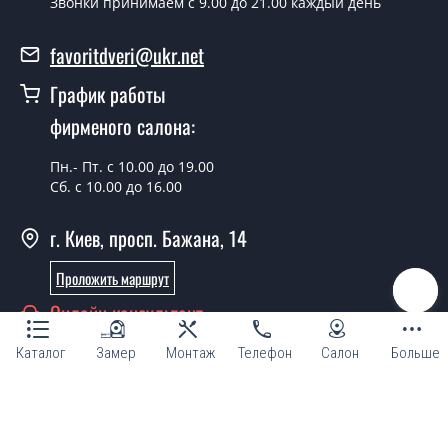
Звонки принимаем c 9.00 до 21.00 каждый день
день.
Можно на сегодня вызвать
favoritdveri@ukr.net
замерщика?
График работы
Да можно.
фирменого салона:
У вас есть в наличии готовые двери
входные?
Пн.- Пт. с 10.00 до 19.00
Сб. с 10.00 до 16.00
Да, мы имеем большой ассортимент готовых входных
дверей.
г. Киев, просп. Бажана, 14
Какая стоимость самых дешевых
Проложить маршрут
входных дверей?
Онлайн консультант
От 5200 грн.
Каталог
Замер
Монтаж
Телефон
Салон
Больше
Нужны двери входные эконом
класса, что посоветуете?
© Магазин "ТМ Фаворит двери и окна 2007 - 2026"
Каждый наш совет индивидуальный, в том числе и по