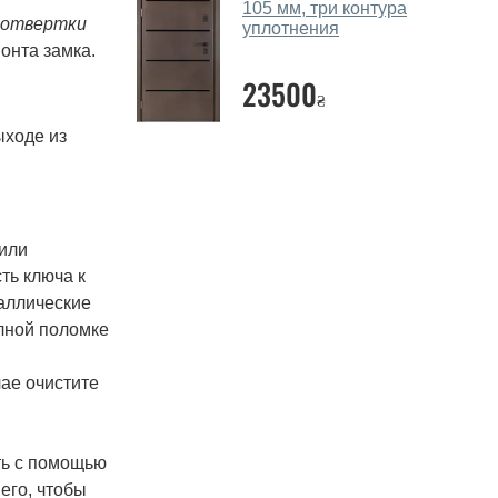
105 мм, три контура
отвертки
уплотнения
онта замка.
23500
₴
ыходе из
 или
ть ключа к
таллические
олной поломке
чае очистите
ть с помощью
его, чтобы