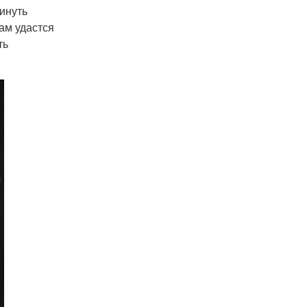
инуть
ам удастся
ть