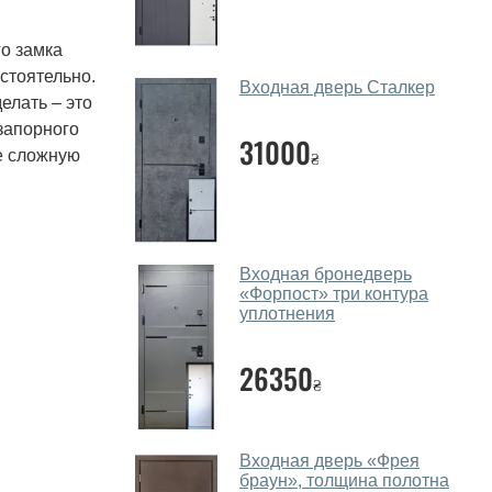
го замка
остоятельно.
Входная дверь Сталкер
елать – это
запорного
31000
е сложную
₴
Входная бронедверь
«Форпост» три контура
уплотнения
26350
₴
Входная дверь «Фрея
браун», толщина полотна