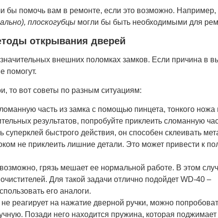
ли бы помочь вам в ремонте, если это возможно. Например,
нально), плоскогубцы
могли бы быть необходимыми для рем
етоды открывания дверей
значительных внешних поломках замков. Если причина в в
е помогут.
, то вот советы по разным ситуациям:
ломанную часть из замка с помощью пинцета, тонкого ножа
тельных результатов, попробуйте приклеить сломанную час
чь суперклей быстрого действия, он способен склеивать ме
оком не приклеить лишние детали. Это может привести к п
 возможно, грязь мешает ее нормальной работе. В этом слу
очистителей. Для такой задачи отлично подойдет WD-40 –
пользовать его аналоги.
 не реагирует на нажатие дверной ручки, можно попробова
ручную. Позади него находится пружина, которая поджимает 