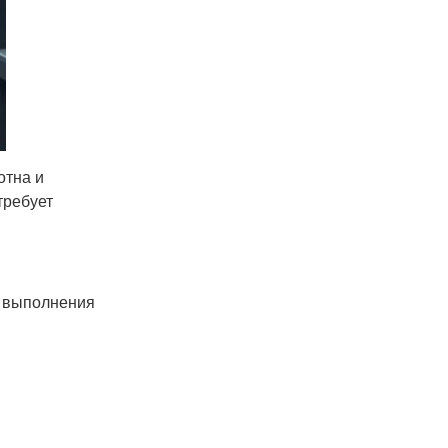
отна и
требует
я выполнения