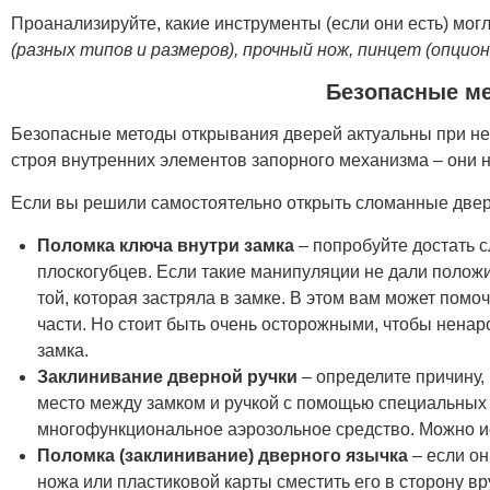
Проанализируйте, какие инструменты (если они есть) мог
(разных типов и размеров), прочный нож, пинцет (опцио
Безопасные м
Безопасные методы открывания дверей актуальны при не
строя внутренних элементов запорного механизма – они н
Если вы решили самостоятельно открыть сломанные двери
Поломка ключа внутри замка
– попробуйте достать с
плоскогубцев. Если такие манипуляции не дали положи
той, которая застряла в замке. В этом вам может помо
части. Но стоит быть очень осторожными, чтобы ненар
замка.
Заклинивание дверной ручки
– определите причину,
место между замком и ручкой с помощью специальных 
многофункциональное аэрозольное средство. Можно ис
Поломка (заклинивание) дверного язычка
– если он
ножа или пластиковой карты сместить его в сторону в