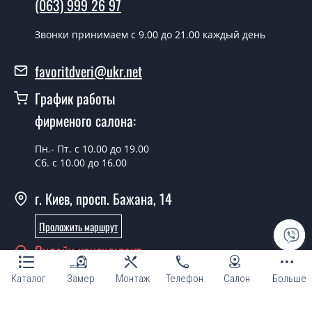
(063) 999 26 97
условии наличия их на складе, либо на следующий
день.
Звонки принимаем c 9.00 до 21.00 каждый день
Можно на сегодня вызвать
замерщика?
favoritdveri@ukr.net
Да можно.
График работы
У вас есть в наличии готовые двери с
фирменого салона:
ковкой?
Пн.- Пт. с 10.00 до 19.00
Да, мы имеем большой ассортимент готовых дверей
Сб. с 10.00 до 16.00
со стеклопакетом и ковкой.
г. Киев, просп. Бажана, 14
Какая стоимость самых дешевых
дверей со стеклопакетом и ковкой?
Проложить маршрут
От 5200 грн.
Онлайн консультант
Нужны двери с ковкой эконом класса,
Каталог
Замер
Монтаж
Телефон
Салон
Больше
что посоветуете?