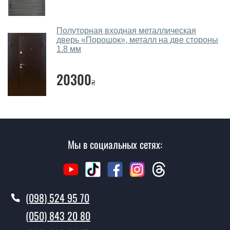
не посещая наш офис.
Сколько стоит вызвать замерщика?
Полуторная входная металлическая
дверь «Порошок», металл на две стороны
Вызов замерщика-консультанта стоит 450 грн.
1.8 мм
Вы производите установку дверей со
стеклопакетом и ковкой?
20300
₴
Да производим. Монтаж дверей со стеклопакетом и
ковкой производится согласно очереди, во все дни
кроме воскресенья.
Сколько стоит установка дверей
Мы в социальных сетях:
Весна?
Стоимость установки дверей Весна - от 1600 грн.
Как быстро можете установить двери
(098) 524 95 70
Весна?
(050) 843 20 80
В тот же день в течении нескольких часов, при