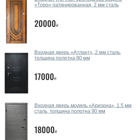
«Торо» патинированная, 2 мм сталь
Помогаете ли вы выбрать двери с
ковкой?
20000
₴
Да. Мы консультируем покупателей
по телефону
,
через мессенджеры, онлайн чат или непосредственно
в нашем салоне-магазине.
Какие двери с ковкой посоветуете?
Входная дверь «Атлант», 2 мм сталь,
толщина полотна 80 мм
Наши рекомендации зависят от необходимых
параметров, Вашего бюджета и других факторов.
17000
₴
Подбор дверей со стеклопакетом и ковкой ведется
индивидуально для каждого посетителя.
Замеры дверей делаете?
Входная дверь модель «Аризона», 1.5 мм
Да, делаем. Наши специалисты могут произвести
сталь, толщина полотна 90 мм
замер и консультацию на выезде. Каждый сотрудник
имеет с собой каталоги цветов и узоров. После
18000
₴
замера и консультации Вы можете оформить заявку