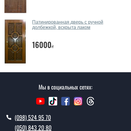
Сколько стоит вызвать замерщика?
Вызов замерщика-консультанта стоит 450 грн.
Патинированная дверь с ручной
долбежкой, вскрыта лаком
Вы производите установку входных
дверей?
16000
₴
Да производим. Монтаж входных дверей
производится согласно очереди, во все дни кроме
воскресенья.
Сколько стоит установка дверей
Атлант?
Мы в социальных сетях:
Стоимость установки дверей Атлант - от 1600 грн.
Как быстро можете установить двери
Атлант?
(098) 524 95 70
В тот же день в течении нескольких часов, при
(050) 843 20 80
условии наличия их на складе, либо на следующий