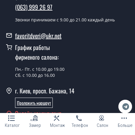
день.
(063) 999 26 97
Можно на сегодня вызвать
Звонки принимаем c 9.00 до 21.00 каждый день
замерщика?
favoritdveri@ukr.net
Да можно.
График работы
У вас есть в наличии готовые двери
входные?
фирменого салона:
Да, мы имеем большой ассортимент готовых входных
Пн.- Пт. с 10.00 до 19.00
дверей.
Сб. с 10.00 до 16.00
Какая стоимость самых дешевых
г. Киев, просп. Бажана, 14
входных дверей?
Проложить маршрут
От 5200 грн.
Онлайн консультант
Нужны двери входные эконом
класса, что посоветуете?
Каталог
Замер
Монтаж
Телефон
Салон
Больше
Каждый наш совет индивидуальный, в том числе и по