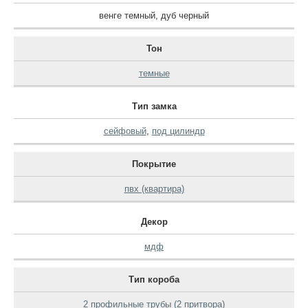
венге темный
,
дуб черный
Тон
темные
Тип замка
сейфовый
,
под цилиндр
Покрытие
пвх (квартира)
Декор
мдф
Тип короба
2 профильные трубы (2 притвора)