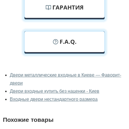
ГАРАНТИЯ
F.A.Q.
У вас можно посмотреть двери
входные вживую?
Двери металлические входные в Киеве — Фаворит-
двери
Да, можно посмотреть двери входные в нашем
фирменном салоне-магазине.
Двери входные купить без наценки - Киев
Входные двери нестандартного размера
У вас большой магазин?
Да, у нас большой выбор межкомнатных и входных
Похожие товары
дверей.