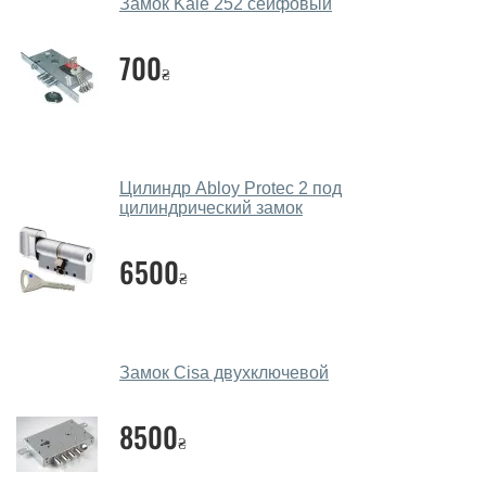
Замок Kale 252 сейфовый
Да, у нас большой выбор межкомнатных и входных
дверей.
700
₴
Помогаете ли вы выбрать замки?
Да. Мы консультируем покупателей
по телефону
,
через мессенджеры, онлайн чат или непосредственно
в нашем салоне-магазине.
Цилиндр Abloy Protec 2 под
цилиндрический замок
Какие замки посоветуете?
6500
Наши рекомендации зависят от необходимых
₴
параметров, Вашего бюджета и других факторов.
Подбор дверных замков ведется индивидуально для
каждого посетителя.
Замок Cisa двухключевой
Замеры дверей делаете?
8500
Да, делаем. Наши специалисты могут произвести
₴
замер и консультацию на выезде. Каждый сотрудник
имеет с собой каталоги цветов и узоров. После