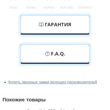
УЖАС
ПЛОХО
НОРМА
ХОРОШО
ОТЛИЧНО
ГАРАНТИЯ
F.A.Q.
У вас можно посмотреть замки
вживую?
Купить дверные замки ведущих производителей
Да, можно посмотреть замки в нашем фирменном
салоне-магазине.
Похожие товары
У вас большой магазин?