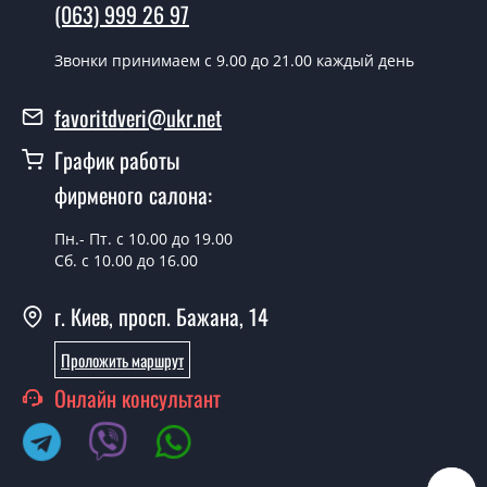
Замок Kale 257 под цилиндр?
(063) 999 26 97
В тот же день в течении нескольких часов, при
Звонки принимаем c 9.00 до 21.00 каждый день
условии наличия их на складе, либо на следующий
день.
favoritdveri@ukr.net
Можно на сегодня вызвать
График работы
замерщика?
фирменого салона:
Да можно.
Пн.- Пт. с 10.00 до 19.00
У вас есть в наличии готовые замки?
Сб. с 10.00 до 16.00
Да, мы имеем большой ассортимент готовых дверных
г. Киев, просп. Бажана, 14
замков.
Какая стоимость самых дешевых
Проложить маршрут
дверных замков?
Онлайн консультант
От 5200 грн.
Нужны замки эконом класса, что