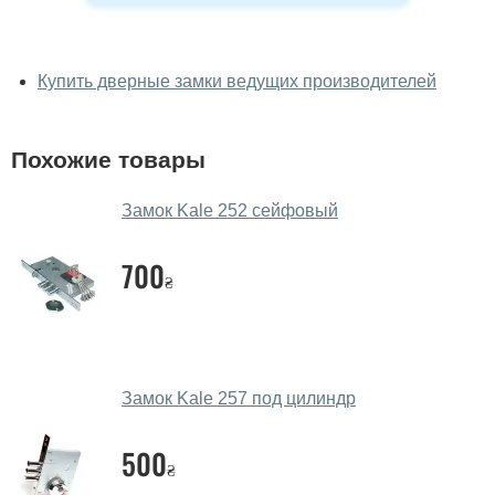
У вас можно посмотреть замки
вживую?
Купить дверные замки ведущих производителей
Да, можно посмотреть замки в нашем фирменном
салоне-магазине.
Похожие товары
У вас большой магазин?
Замок Kale 252 сейфовый
Да, у нас большой выбор межкомнатных и входных
дверей.
700
₴
Помогаете ли вы выбрать замки?
Да. Мы консультируем покупателей
по телефону
,
через мессенджеры, онлайн чат или непосредственно
в нашем салоне-магазине.
Замок Kale 257 под цилиндр
Какие замки посоветуете?
500
₴
Наши рекомендации зависят от необходимых