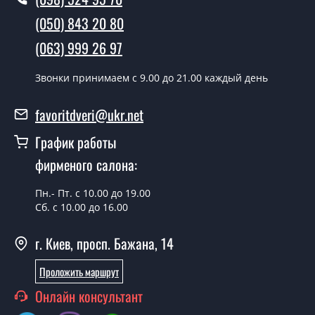
(050) 843 20 80
Как быстро можете установить двери
Замок Mottura 54.797 двуключевой?
(063) 999 26 97
В тот же день в течении нескольких часов, при
Звонки принимаем c 9.00 до 21.00 каждый день
условии наличия их на складе, либо на следующий
день.
favoritdveri@ukr.net
Можно на сегодня вызвать
График работы
замерщика?
фирменого салона:
Да можно.
Пн.- Пт. с 10.00 до 19.00
У вас есть в наличии готовые замки?
Сб. с 10.00 до 16.00
Да, мы имеем большой ассортимент готовых дверных
г. Киев, просп. Бажана, 14
замков.
Какая стоимость самых дешевых
Проложить маршрут
дверных замков?
Онлайн консультант
От 5200 грн.