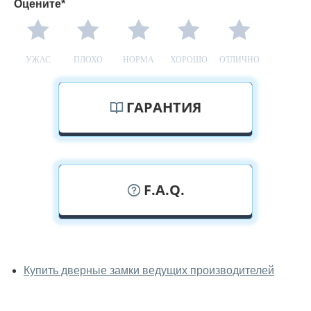
Оцените*
УЖАС
ПЛОХО
НОРМА
ХОРОШО
ОТЛИЧНО
ГАРАНТИЯ
F.A.Q.
У вас можно посмотреть замки
вживую?
Купить дверные замки ведущих производителей
Да, можно посмотреть замки в нашем фирменном
салоне-магазине.