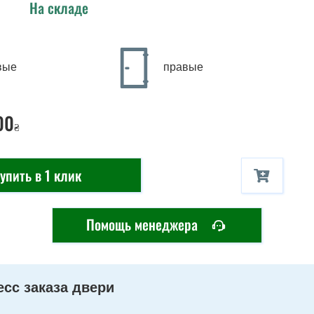
На складе
вые
правые
00
₴
упить в 1 клик
Помощь менеджера
сс заказа двери