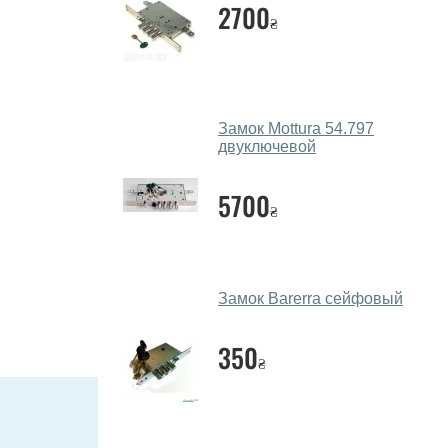
2700
₴
Замок Mottura 54.797
двуключевой
5700
₴
Замок Barerra сейфовый
350
₴