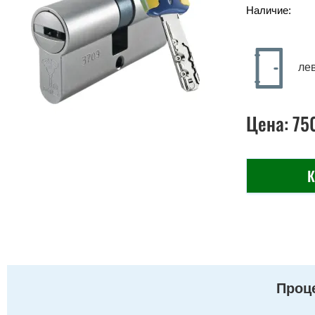
Наличие:
ле
Цена:
75
К
Проце