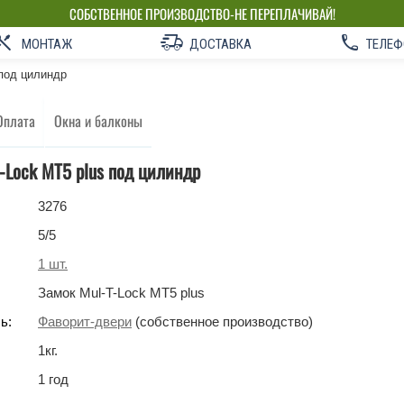
СОБСТВЕННОЕ ПРОИЗВОДСТВО-НЕ ПЕРЕПЛАЧИВАЙ!
МОНТАЖ
ДОСТАВКА
ТЕЛЕФ
 под цилиндр
Оплата
Окна и балконы
-Lock MT5 plus под цилиндр
3276
5
/5
1
шт.
Замок Mul-T-Lock MT5 plus
ь:
Фаворит-двери
(собственное производство)
1
кг
.
1 год