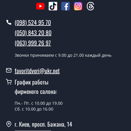
Сколько стоит вызвать замерщика?
Вызов замерщика-консультанта стоит 500 грн.
(098) 524 95 70
Вы производите установку
(050) 843 20 80
межкомнатных дверей ТМ Фаворит?
(063) 999 26 97
Да производим. Монтаж межкомнатных дверей ТМ
Фаворит производится согласно очереди, во все дни
Звонки принимаем c 9.00 до 21.00 каждый день
кроме воскресенья.
favoritdveri@ukr.net
Сколько стоит установка дверей
«Classic-17-polotno»?
График работы
фирменого салона:
Стоимость установки дверей «Classic-17-polotno» - от
1800 грн.
Пн.- Пт. с 10.00 до 19.00
Сб. с 10.00 до 16.00
Можно на сегодня вызвать
замерщика?
г. Киев, просп. Бажана, 14
Да можно.