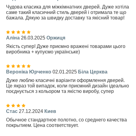
Чудова класика для міжкімнатних дверей. Дуже хотіла
саме такий класичний стиль дверей і отримала те що
бажала. Дякую за швидку доставку та якісний товар!
Аліна
26.03.2025
Оржиця
Якість супер! Дуже приємно вражені товарами цього
виробника + купуємо українське)
Вероніка Юрченко
02.01.2025
Біла Церква
Дуже люблю класичні варіанти оформлення дверей.
Це якраз той випадок, коли приємний дизайн ідеально
поєднується з кольором та якістю виробу, супер
Стас
27.12.2024
Киев
Обычное стандартное полотно, со среднего качества
покрытием. Цена соответствует.