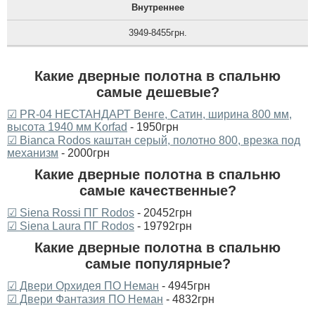
Внутреннее
3949-8455грн.
Какие дверные полотна в спальню
самые дешевые?
☑ PR-04 НЕСТАНДАРТ Венге, Сатин, ширина 800 мм,
высота 1940 мм Korfad
- 1950грн
☑ Bianca Rodos каштан серый, полотно 800, врезка под
механизм
- 2000грн
Какие дверные полотна в спальню
самые качественные?
☑ Siena Rossi ПГ Rodos
- 20452грн
☑ Siena Laura ПГ Rodos
- 19792грн
Какие дверные полотна в спальню
самые популярные?
☑ Двери Орхидея ПО Неман
- 4945грн
☑ Двери Фантазия ПО Неман
- 4832грн