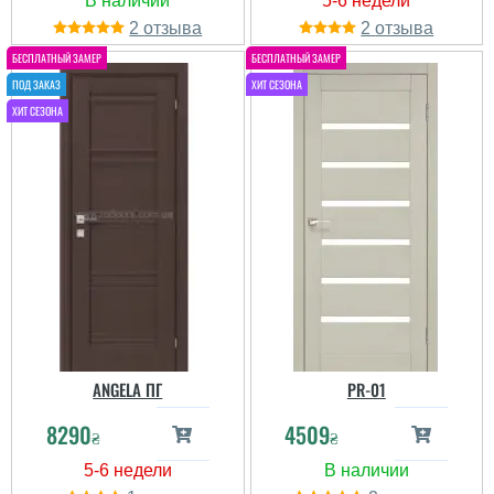
2
2
Георгий
ANGELA ПГ
PR-01
8290
4509
читати всі відгуки
₴
₴