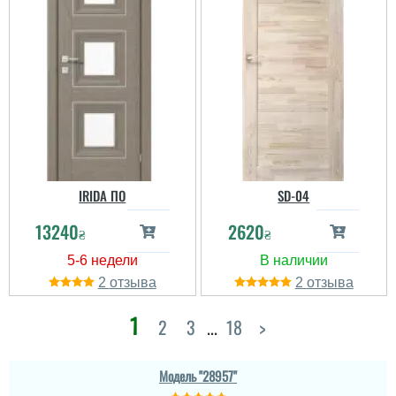
IRIDA ПО
SD-04
13240
2620
₴
₴
2
2
1
2
3
...
18
>
Модель "28957"