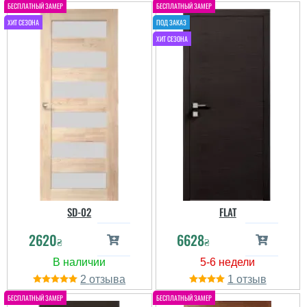
SD-02
FLAT
2620
6628
₴
₴
2
1