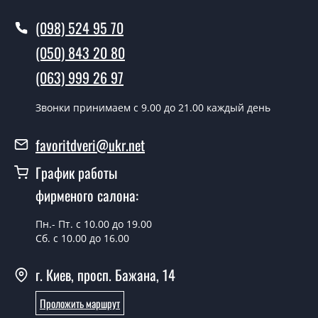
Вызов замерщика-консультанта стоит 500 грн.
(098) 524 95 70
Вы производите установку
(050) 843 20 80
межкомнатных дверей ТМ Фаворит?
(063) 999 26 97
Да производим. Монтаж межкомнатных дверей ТМ
Фаворит производится согласно очереди, во все дни
Звонки принимаем c 9.00 до 21.00 каждый день
кроме воскресенья.
favoritdveri@ukr.net
Сколько стоит установка дверей
«Techno-20-polotno»?
График работы
фирменого салона:
Стоимость установки дверей «Techno-20-polotno» - от
1800 грн.
Пн.- Пт. с 10.00 до 19.00
Сб. с 10.00 до 16.00
Можно на сегодня вызвать
замерщика?
г. Киев, просп. Бажана, 14
Да можно.
Проложить маршрут
У вас есть в наличии готовые