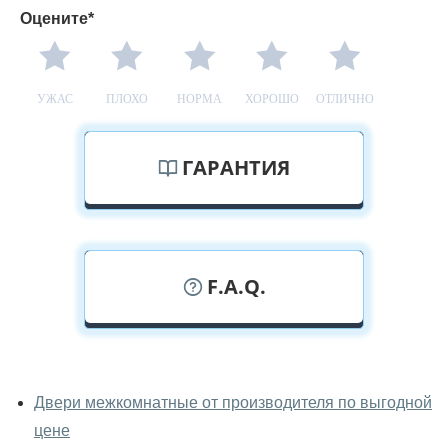
Оцените*
УЖАС
ПЛОХО
НОРМА
ХОРОШО
ОТЛИЧНО
ГАРАНТИЯ
F.A.Q.
У вас можно посмотреть
межкомнатные двери фаворит
Двери межкомнатные от производителя по выгодной
вживую?
цене