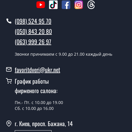
Вызов замерщика-консультанта стоит 500 грн.
Вы производите установку дверных
(098) 524 95 70
полотен?
(050) 843 20 80
Да производим. Монтаж дверных полотен
(063) 999 26 97
производится согласно очереди, во все дни кроме
воскресенья.
Звонки принимаем c 9.00 до 21.00 каждый день
Сколько стоит установка дверей Aero
Полустекло?
favoritdveri@ukr.net
Стоимость установки дверей Aero Полустекло - от
График работы
1800 грн.
фирменого салона:
Можно на сегодня вызвать
замерщика?
Пн.- Пт. с 10.00 до 19.00
Сб. с 10.00 до 16.00
Да можно.
г. Киев, просп. Бажана, 14
У вас есть в наличии готовые
дверные полотна?