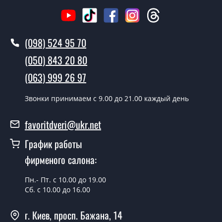
Вызов замерщика-консультанта стоит 500 грн.
Вы производите установку дверных
(098) 524 95 70
полотен?
(050) 843 20 80
Да производим. Монтаж дверных полотен
(063) 999 26 97
производится согласно очереди, во все дни кроме
воскресенья.
Звонки принимаем c 9.00 до 21.00 каждый день
Сколько стоит установка дверей
Colombo Полуостекленное?
favoritdveri@ukr.net
Стоимость установки дверей Colombo
График работы
Полуостекленное - от 1800 грн.
фирменого салона:
Можно на сегодня вызвать
замерщика?
Пн.- Пт. с 10.00 до 19.00
Сб. с 10.00 до 16.00
Да можно.
г. Киев, просп. Бажана, 14
У вас есть в наличии готовые