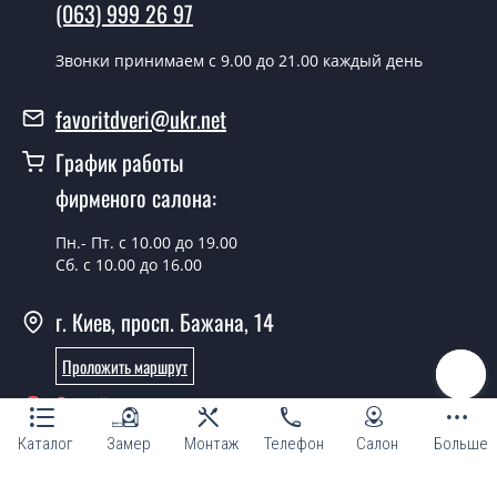
(063) 999 26 97
производится согласно очереди, во все дни кроме
воскресенья.
Звонки принимаем c 9.00 до 21.00 каждый день
Сколько стоит установка дверей Berta
V дуб?
favoritdveri@ukr.net
Стоимость установки дверей Berta V дуб - от 1800 грн.
График работы
Можно на сегодня вызвать
фирменого салона:
замерщика?
Пн.- Пт. с 10.00 до 19.00
Да можно.
Сб. с 10.00 до 16.00
У вас есть в наличии готовые
г. Киев, просп. Бажана, 14
дверные полотна?
Проложить маршрут
Да, мы имеем большой ассортимент готовых дверных
полотен.
Онлайн консультант
Вы делаете нестандартные двери?
Каталог
Замер
Монтаж
Телефон
Салон
Больше
Да, мы можем изготовить межкомнатные двери