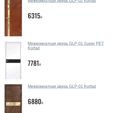
Межкомнатная дверь GLP-02 Korfad
дверей.
Помогаете ли вы выбрать дверные
6315
₴
полотна?
Да. Мы консультируем покупателей
по телефону
,
через мессенджеры, онлайн чат или непосредственно
в нашем салоне-магазине.
Межкомнатная дверь GLP-01 Super PET
Korfad
Какие основные особенности и
преимущества ваших межкомнатных
7781
дверей?
₴
Каркас полотна межкомнатных дверей производится
из евробруса (собственной сушки), который
покрывается МДФ накладками толщиной 20 мм.
Межкомнатная дверь GLP-01 Korfad
Благодаря такой толщине МДФ, вся конструкция
выходит очень крепкой и надежной.
6880
₴
Какие дверные полотна посоветуете?