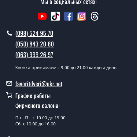
Мы в социальных сетях:
Сколько стоит вызвать замерщика?
Вызов замерщика-консультанта стоит 500 грн.
Вы производите установку дверных
(098) 524 95 70
полотен?
(050) 843 20 80
Да производим. Монтаж дверных полотен
(063) 999 26 97
производится согласно очереди, во все дни кроме
воскресенья.
Звонки принимаем c 9.00 до 21.00 каждый день
Сколько стоит установка дверей
Galant GL-02 венге панга?
favoritdveri@ukr.net
Стоимость установки дверей Galant GL-02 венге панга
График работы
- от 1800 грн.
фирменого салона:
Можно на сегодня вызвать
замерщика?
Пн.- Пт. с 10.00 до 19.00
Сб. с 10.00 до 16.00
Да можно.