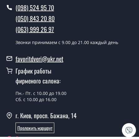
Вы производите установку дверных
(098) 524 95 70
полотен?
(050) 843 20 80
Да производим. Монтаж дверных полотен
(063) 999 26 97
производится согласно очереди, во все дни кроме
воскресенья.
Звонки принимаем c 9.00 до 21.00 каждый день
Сколько стоит установка дверей
Leona серый краст сатин белый?
favoritdveri@ukr.net
Стоимость установки дверей Leona серый краст сатин
График работы
белый - от 1800 грн.
фирменого салона:
Можно на сегодня вызвать
замерщика?
Пн.- Пт. с 10.00 до 19.00
Сб. с 10.00 до 16.00
Да можно.
г. Киев, просп. Бажана, 14
У вас есть в наличии готовые
дверные полотна?
Проложить маршрут
Да, мы имеем большой ассортимент готовых дверных
Онлайн консультант