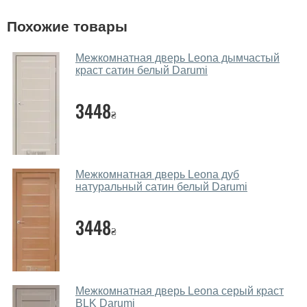
У вас большой магазин?
Похожие товары
Да, у нас большой выбор межкомнатных и входных
Межкомнатная дверь Leona дымчастый
дверей.
краст сатин белый Darumi
Помогаете ли вы выбрать дверные
3448
полотна?
₴
Да. Мы консультируем покупателей
по телефону
,
через мессенджеры, онлайн чат или непосредственно
в нашем салоне-магазине.
Межкомнатная дверь Leona дуб
натуральный сатин белый Darumi
Какие основные особенности и
преимущества ваших межкомнатных
3448
дверей?
₴
Каркас полотна межкомнатных дверей производится
из евробруса (собственной сушки), который
покрывается МДФ накладками толщиной 20 мм.
Межкомнатная дверь Leona серый краст
Благодаря такой толщине МДФ, вся конструкция
BLK Darumi