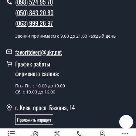
(098) 524 95 70
полотен?
(050) 843 20 80
Да производим. Монтаж дверных полотен
(063) 999 26 97
производится согласно очереди, во все дни кроме
воскресенья.
Звонки принимаем c 9.00 до 21.00 каждый день
Сколько стоит установка дверей
Leona венге панга сатин белый?
favoritdveri@ukr.net
Стоимость установки дверей Leona венге панга сатин
График работы
белый - от 1800 грн.
фирменого салона:
Можно на сегодня вызвать
замерщика?
Пн.- Пт. с 10.00 до 19.00
Сб. с 10.00 до 16.00
Да можно.
г. Киев, просп. Бажана, 14
У вас есть в наличии готовые
дверные полотна?
Проложить маршрут
Да, мы имеем большой ассортимент готовых дверных
Онлайн консультант
полотен.