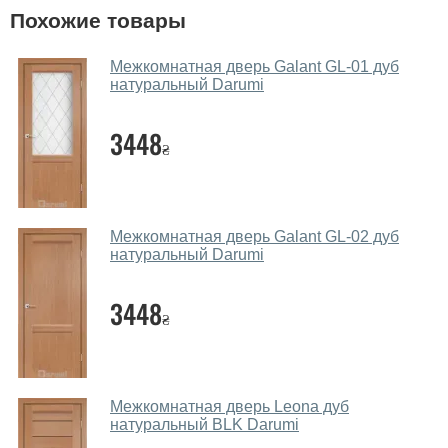
У вас большой магазин?
Похожие товары
Да, у нас большой выбор межкомнатных и входных
Межкомнатная дверь Galant GL-01 дуб
дверей.
натуральный Darumi
Помогаете ли вы выбрать дверные
3448
полотна?
₴
Да. Мы консультируем покупателей
по телефону
,
через мессенджеры, онлайн чат или непосредственно
в нашем салоне-магазине.
Межкомнатная дверь Galant GL-02 дуб
натуральный Darumi
Какие основные особенности и
преимущества ваших межкомнатных
3448
дверей?
₴
Каркас полотна межкомнатных дверей производится
из евробруса (собственной сушки), который
покрывается МДФ накладками толщиной 20 мм.
Межкомнатная дверь Leona дуб
Благодаря такой толщине МДФ, вся конструкция
натуральный BLK Darumi
выходит очень крепкой и надежной.