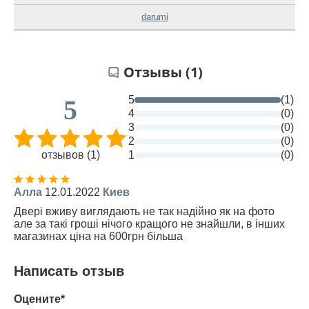
darumi
Отзывы (1)
5
(1)
5
4
(0)
3
(0)
2
(0)
отзывов (1)
1
(0)
Алла
12.01.2022
Киев
Двері вживу виглядають не так надійно як на фото
але за такі гроші нічого кращого не знайшли, в інших
магазинах ціна на 600грн більша
Написать отзыв
Оцените*