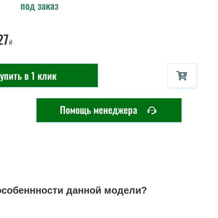
под заказ
27
₴
упить в 1 клик
Помощь менеджера
особеннности данной модели?