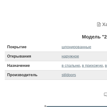
Х
Модель "2
Покрытие
шпонированные
Открывания
наружное
Назначение
в спальню
,
в прихожую
,
в
Производитель
stildoors
5