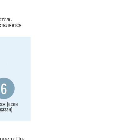
атель
ствляется
лометр, Пн-