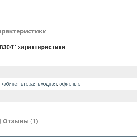
арактеристики
8304" характеристики
 кабинет
,
вторая входная
,
офисные
Отзывы (1)