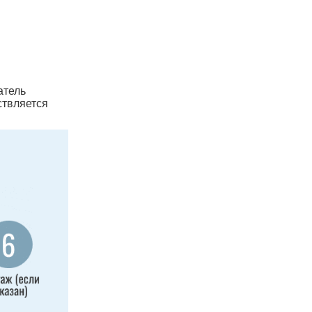
атель
ствляется