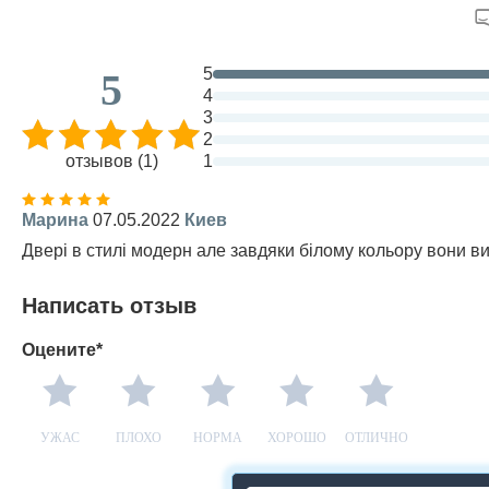
5
5
4
3
2
отзывов (1)
1
Марина
07.05.2022
Киев
Двері в стилі модерн але завдяки білому кольору вони в
Написать отзыв
Оцените*
УЖАС
ПЛОХО
НОРМА
ХОРОШО
ОТЛИЧНО