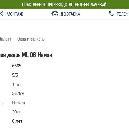
СОБСТВЕННОЕ ПРОИЗВОДСТВО-НЕ ПЕРЕПЛАЧИВАЙ!
МОНТАЖ
ДОСТАВКА
ТЕЛЕФ
Оплата
Окна и балконы
ая дверь ML 06 Неман
6665
5
/5
1
шт.
26759
ь:
Неман
30
кг
.
0 лет