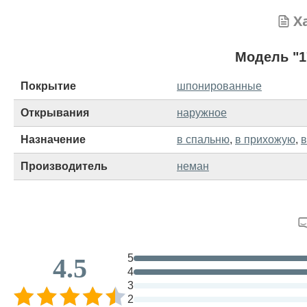
Х
Модель "1
Покрытие
шпонированные
Открывания
наружное
Назначение
в спальню
,
в прихожую
,
в
Производитель
неман
5
4.5
4
3
2