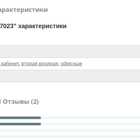
арактеристики
7023" характеристики
 кабинет
,
вторая входная
,
офисные
Отзывы (2)