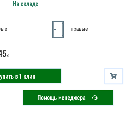
На складе
вые
правые
45
₴
упить в 1 клик
Помощь менеджера