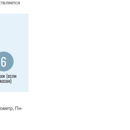
ствляется
лометр, Пн-