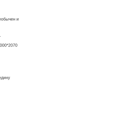
еобычен и
.
1000*2070
едину