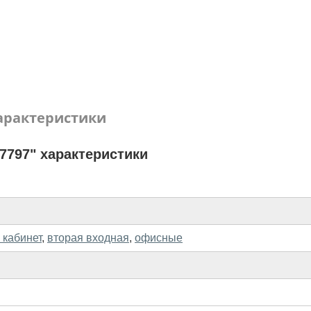
арактеристики
7797" характеристики
 кабинет
,
вторая входная
,
офисные