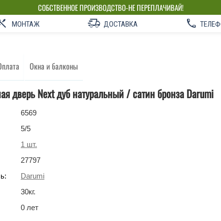
СОБСТВЕННОЕ ПРОИЗВОДСТВО-НЕ ПЕРЕПЛАЧИВАЙ!
МОНТАЖ
ДОСТАВКА
ТЕЛЕФ
Оплата
Окна и балконы
я дверь Next дуб натуральный / сатин бронза Darumi
6569
5
/5
1
шт.
27797
ь:
Darumi
30
кг
.
0 лет