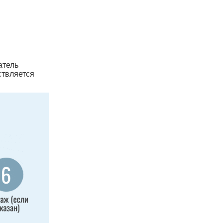
атель
ствляется