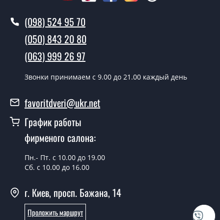
Вы производите установку дверных
(098) 524 95 70
полотен?
(050) 843 20 80
Да производим. Монтаж дверных полотен
(063) 999 26 97
производится согласно очереди, во все дни кроме
воскресенья.
Звонки принимаем c 9.00 до 21.00 каждый день
Сколько стоит установка дверей Next
дуб ольс BLK?
favoritdveri@ukr.net
Стоимость установки дверей Next дуб ольс BLK - от
График работы
1800 грн.
фирменого салона:
Можно на сегодня вызвать
замерщика?
Пн.- Пт. с 10.00 до 19.00
Сб. с 10.00 до 16.00
Да можно.
г. Киев, просп. Бажана, 14
У вас есть в наличии готовые
дверные полотна?
Проложить маршрут