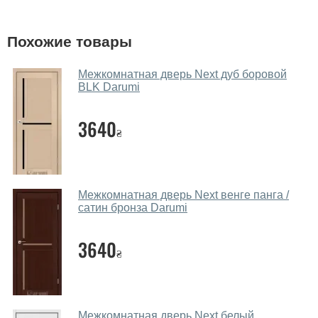
фирменном салоне-магазине.
У вас большой магазин?
Похожие товары
Да, у нас большой выбор межкомнатных и входных
Межкомнатная дверь Next дуб боровой
дверей.
BLK Darumi
Помогаете ли вы выбрать дверные
3640
полотна?
₴
Да. Мы консультируем покупателей
по телефону
,
через мессенджеры, онлайн чат или непосредственно
в нашем салоне-магазине.
Межкомнатная дверь Next венге панга /
сатин бронза Darumi
Какие основные особенности и
преимущества ваших межкомнатных
3640
дверей?
₴
Каркас полотна межкомнатных дверей производится
из евробруса (собственной сушки), который
покрывается МДФ накладками толщиной 20 мм.
Межкомнатная дверь Next белый