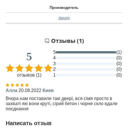
Производитель
darumi
Отзывы (1)
5
(1)
5
4
(0)
3
(0)
2
(0)
отзывов (1)
1
(0)
Алла
20.08.2022
Киев
Вчора нам поставили такі двері, вся сімя просто в
захваті які вони круті, сірий бетон і чорне скло вдале
поєднання
Написать отзыв