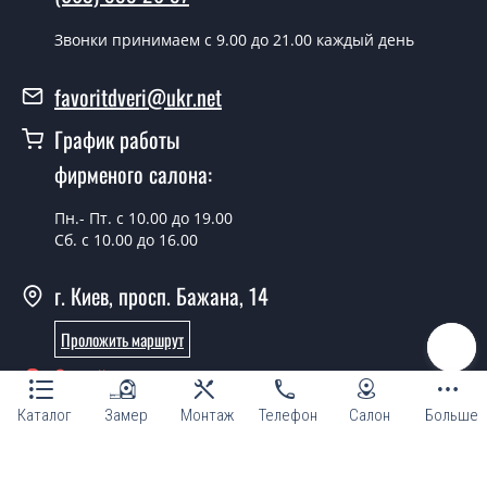
воскресенья.
Звонки принимаем c 9.00 до 21.00 каждый день
Сколько стоит установка дверей
Prima 3G ПГ белый мат?
favoritdveri@ukr.net
Стоимость установки дверей Prima 3G ПГ белый мат -
График работы
от 1800 грн.
фирменого салона:
Можно на сегодня вызвать
замерщика?
Пн.- Пт. с 10.00 до 19.00
Сб. с 10.00 до 16.00
Да можно.
г. Киев, просп. Бажана, 14
У вас есть в наличии готовые
дверные полотна?
Проложить маршрут
Да, мы имеем большой ассортимент готовых дверных
Онлайн консультант
полотен.
Каталог
Замер
Монтаж
Телефон
Салон
Больше
Вы делаете нестандартные двери?
Да, мы можем изготовить межкомнатные двери